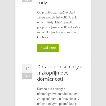
třídy
Od prvního září začne platit
zákaz používání kotlů 1. a 2.
emisní třídy. MŽP upravilo
podporu výměny kotlů od září a
oznámilo, jak budou probíhat
kontroly
Read More
Dotace pro seniory a
12
nízkopříjmové
Čvn
domácnosti
Dotace pro seniory a
nízkopříjmové domácnosti na
zateplení domu a fotovoltaický
ohřev s novými podmínkami