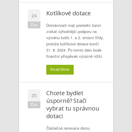
Kotlíkové dotace
24
Čvn
Domácnosti mají poslední šanci
získat výhodnější podporu na
výměnu kotlů 1. a 2. emisní třídy,
protože kotlíkové dotace končí
31. 8. 2024. Po tomto datu bude
finanční příspěvek výrazně nižší.
Read More
Chcete bydlet
20
úsporně? Stačí
Čvn
vybrat tu správnou
dotaci
Částečná renovace domu