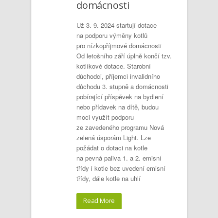
domácnosti
Už 3. 9. 2024 startují dotace
na podporu výměny kotlů
pro nízkopříjmové domácnosti
Od letošního září úplně končí tzv.
kotlíkové dotace. Starobní
důchodci, příjemci invalidního
důchodu 3. stupně a domácnosti
pobírající příspěvek na bydlení
nebo přídavek na dítě, budou
moci využít podporu
ze zavedeného programu Nová
zelená úsporám Light. Lze
požádat o dotaci na kotle
na pevná paliva 1. a 2. emisní
třídy i kotle bez uvedení emisní
třídy, dále kotle na uhlí
Read More