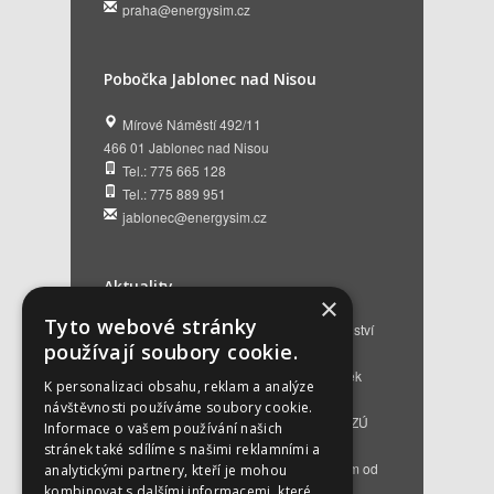
praha@energysim.cz
Pobočka Jablonec nad Nisou
Mírové Náměstí 492/11
466 01 Jablonec nad Nisou
Tel.: 775 665 128
Tel.: 775 889 951
jablonec@energysim.cz
Aktuality
×
Tyto webové stránky
Renovační pasy budov a dotační poradenství
používají soubory cookie.
12. 6. 2026
Přehled hlavních změn a nových podmínek
K personalizaci obsahu, reklam a analýze
NZÚ 2026
28. 5. 2026
návštěvnosti používáme soubory cookie.
Kompenzace za projektovou přípravu v NZÚ
Informace o vašem používání našich
2025
25. 3. 2026
stránek také sdílíme s našimi reklamními a
Novinky v programu Nová zelená úsporám od
analytickými partnery, kteří je mohou
roku 2026
16. 3. 2026
kombinovat s dalšími informacemi, které