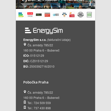
EnergySim s.r.o.
(fakturační údaje)
Čs. armády 785/22
160 00 Praha 6 – Bubeneč
IČO:
01512129
DIČ:
CZ01512129
BÚ:
2500392716/2010
Pobočka Praha
Čs. armády 785/22
160 00 Praha 6 – Bubeneč
Tel.: 724 509 559
Tel.: 737 430 898