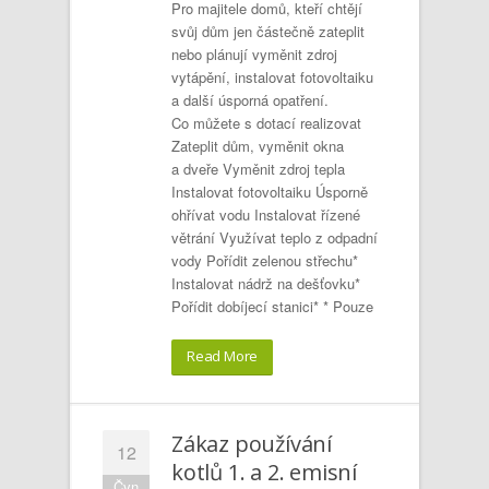
Pro majitele domů, kteří chtějí
svůj dům jen částečně zateplit
nebo plánují vyměnit zdroj
vytápění, instalovat fotovoltaiku
a další úsporná opatření.
Co můžete s dotací realizovat
Zateplit dům, vyměnit okna
a dveře Vyměnit zdroj tepla
Instalovat fotovoltaiku Úsporně
ohřívat vodu Instalovat řízené
větrání Využívat teplo z odpadní
vody Pořídit zelenou střechu*
Instalovat nádrž na dešťovku*
Pořídit dobíjecí stanici* * Pouze
Read More
Zákaz používání
12
kotlů 1. a 2. emisní
Čvn