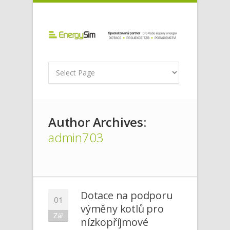
Author Archives:
admin703
Dotace na podporu
01
výměny kotlů pro
Zář
nízkopříjmové