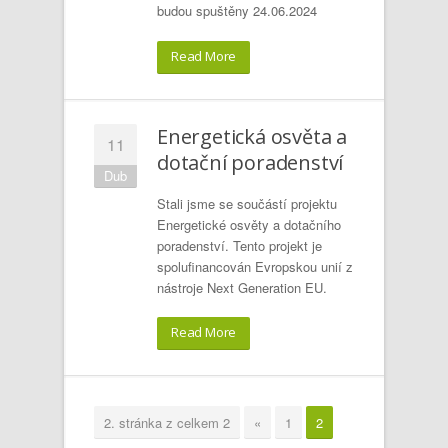
budou spuštěny 24.06.2024
Read More
Energetická osvěta a
11
dotační poradenství
Dub
Stali jsme se součástí projektu
Energetické osvěty a dotačního
poradenství. Tento projekt je
spolufinancován Evropskou unií z
nástroje Next Generation EU.
Read More
2. stránka z celkem 2
«
1
2