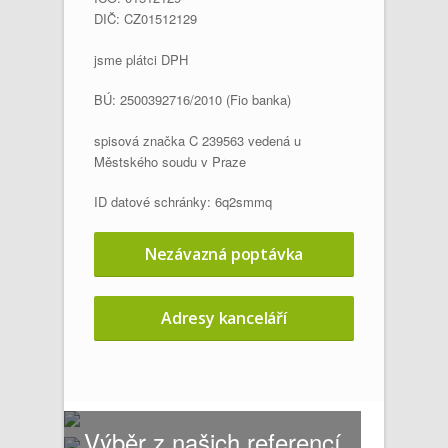
DIČ: CZ01512129
jsme plátci DPH
BÚ: 2500392716/2010 (Fio banka)
spisová značka C 239563 vedená u
Městského soudu v Praze
ID datové schránky: 6q2smmq
Nezávazná poptávka
Adresy kanceláří
Výběr z našich referencí