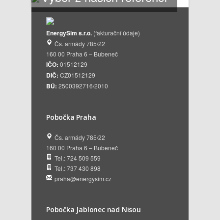
EnergySim s.r.o.
(fakturační údaje)
Čs. armády 785/22
160 00 Praha 6 – Bubeneč
IČO:
01512129
DIČ:
CZ01512129
BÚ:
2500392716/2010
Pobočka Praha
Čs. armády 785/22
160 00 Praha 6 – Bubeneč
Tel.: 724 509 559
Tel.: 737 430 898
praha@energysim.cz
Pobočka Jablonec nad Nisou