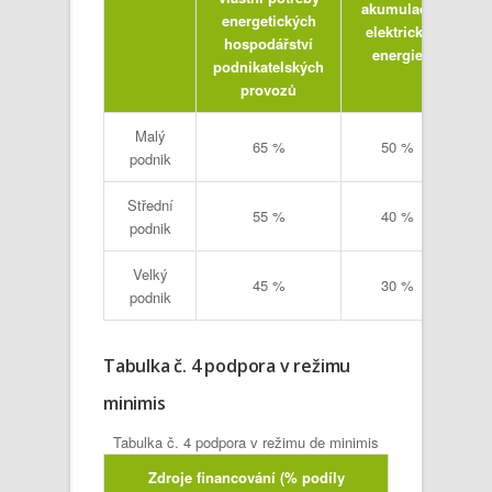
akumulace
energetických
elektrické
hospodářství
energie
podnikatelských
provozů
Malý
65 %
50 %
podnik
Střední
55 %
40 %
podnik
Velký
45 %
30 %
podnik
Tabulka č. 4 podpora v režimu
minimis
Tabulka č. 4 podpora v režimu de minimis
Zdroje financování (% podíly