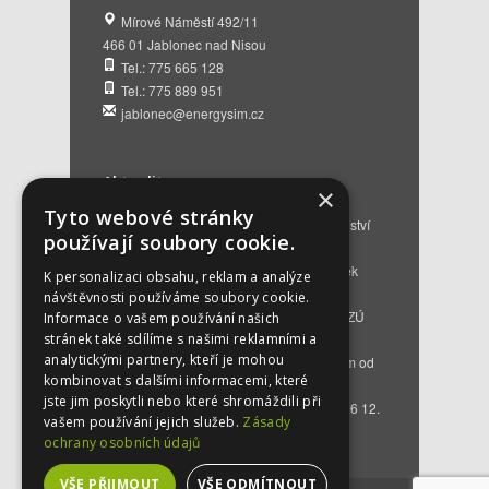
Mírové Náměstí 492/11
466 01 Jablonec nad Nisou
Tel.: 775 665 128
Tel.: 775 889 951
jablonec@energysim.cz
Aktuality
×
Tyto webové stránky
Renovační pasy budov a dotační poradenství
používají soubory cookie.
12. 6. 2026
Přehled hlavních změn a nových podmínek
K personalizaci obsahu, reklam a analýze
NZÚ 2026
28. 5. 2026
návštěvnosti používáme soubory cookie.
Kompenzace za projektovou přípravu v NZÚ
Informace o vašem používání našich
2025
25. 3. 2026
stránek také sdílíme s našimi reklamními a
analytickými partnery, kteří je mohou
Novinky v programu Nová zelená úsporám od
kombinovat s dalšími informacemi, které
roku 2026
16. 3. 2026
jste jim poskytli nebo které shromáždili při
Bezplatné poradenství EKIS od 01.01.2026
12.
vašem používání jejich služeb.
Zásady
12. 2025
ochrany osobních údajů
VŠE PŘIJMOUT
VŠE ODMÍTNOUT