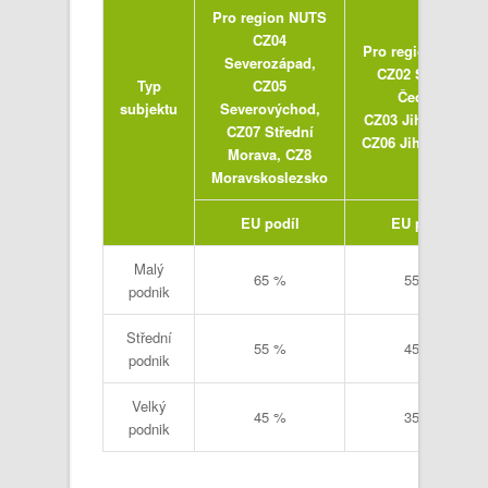
Pro region NUTS
CZ04
Pro region NUTS
Severozápad,
CZ02 Střední
Typ
CZ05
Čechy,
subjektu
Severovýchod,
CZ03 Jihozápad,
CZ07 Střední
CZ06 Jihovýchod
Morava, CZ8
Moravskoslezsko
EU podíl
EU podíl
Malý
65 %
55 %
podnik
Střední
55 %
45 %
podnik
Velký
45 %
35 %
podnik