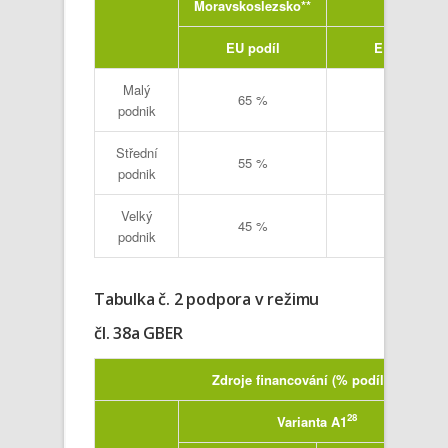
Moravskoslezsko**
EU podíl
EU podíl
Malý
65 %
55 %
podnik
Střední
55 %
45 %
podnik
Velký
45 %
35 %
podnik
Tabulka č. 2 podpora v režimu
čl. 38a GBER
Zdroje financování (% podíly z proká
28
Varianta A1