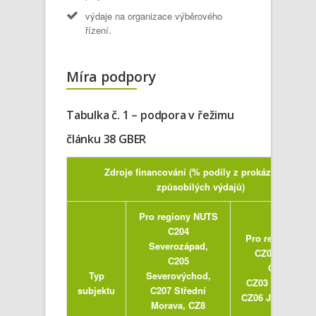
výdaje na organizace výběrového
řízení.
Míra podpory
Tabulka č. 1 – podpora v řežimu
článku 38 GBER
Zdroje financování (% podíly z prokázaných
způsobilých výdajů)
Pro regiony NUTS
C204
Pro region NUT
Severozápad,
CZ02 Střední
C205
Čechy,
Typ
Severovýchod,
CZ03 Jihozápad
subjektu
C207 Střední
CZ06 Jihovýchod
Morava, CZ8