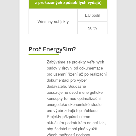
z prokázaných způsobilých výdajů)
EU podíl
Všechny subjekty
50 %
Proč EnergySim?
Zabýváme se projekty veřejných
budov v úrovni od dokumentace
pro územní řízení až po realizační
dokumentaci pro výběr
dodavatele. Současně
posuzujeme úvodní energetické
koncepty formou optimalizační
energeticko-ekonomické studie
pro výběr zdrojů tepla/chladu.
Projekty přizpůsobujeme
aktuálním podmínkám dotací tak,
aby žadatel mohl plně využít
všech možností podpory.