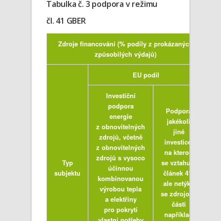
Tabulka č. 3 podpora v režimu
čl. 41 GBER
Zdroje financování (% podíly z prokázaných
způsobilých výdajů)
EU podíl
Investiční
podpora
Podpora
energie
jakékoli
z obnovitelných
jiné
zdrojů, včetně
investice,
z obnovitelných
na kterou
zdrojů s vysoco
Typ
se vztahuje
účinnou
subjektu
článek 41,
kombinovanou
ale netýká
výrobou tepla
se zdrojové
a elektřiny
části
pro pokrytí
například
vlastní potřeby