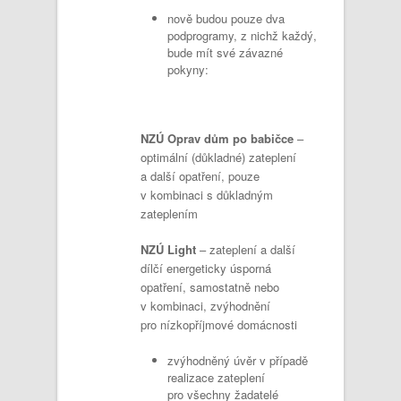
nově budou pouze dva
podprogramy, z nichž každý,
bude mít své závazné
pokyny:
NZÚ Oprav dům po babičce
–
optimální (důkladné) zateplení
a další opatření, pouze
v kombinaci s důkladným
zateplením
NZÚ Light
– zateplení a další
dílčí energeticky úsporná
opatření, samostatně nebo
v kombinaci, zvýhodnění
pro nízkopříjmové domácnosti
zvýhodněný úvěr v případě
realizace zateplení
pro všechny žadatelé