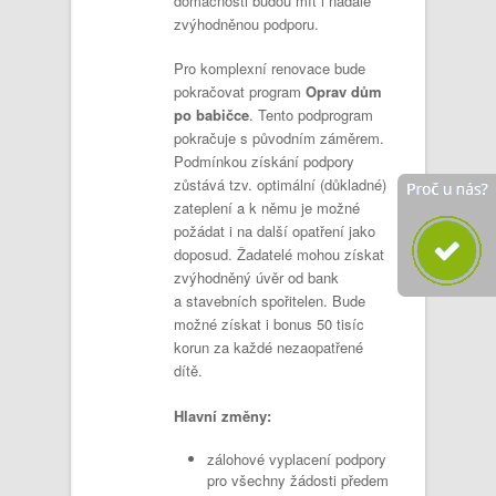
domácnosti budou mít i nadále
zvýhodněnou podporu.
Pro komplexní renovace bude
pokračovat program
Oprav dům
po babičce
. Tento podprogram
pokračuje s původním záměrem.
Podmínkou získání podpory
zůstává tzv. optimální (důkladné)
zateplení a k němu je možné
požádat i na další opatření jako
doposud. Žadatelé mohou získat
zvýhodněný úvěr od bank
a stavebních spořitelen. Bude
možné získat i bonus 50 tisíc
korun za každé nezaopatřené
dítě.
Hlavní změny:
zálohové vyplacení podpory
pro všechny žádosti předem