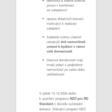
dešťovka a zelená střecha
pouze v kombinaci
se zateplením
úprava dotačních bonusů
motivující k realizaci
zateplení
žadatelé mohou vlastnit
nanejvýš
dvě nemovitosti
určené k bydlení v rámci
celé domácnosti
členové domácnosti mají
trvalý pobyt v podpořené
nemovitosti po celou dobu
udržitelnosti
V pátek 13.12.2024 došlo
k uzavření programu
NZÚ pro RD
Standard
z důvodu vyčerpání
alokace. Stávající program NZÚ