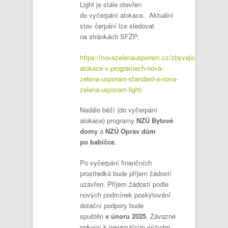
Light je stále otevřen
do vyčerpání alokace. Aktuální
stav čerpání lze sledovat
na stránkách SFŽP:
https://novazelenausporam.cz/zbyvajici-
alokace-v-programech-nova-
zelena-usporam-standard-a-nova-
zelena-usporam-light/
Nadále běží (do vyčerpání
alokace) programy
NZÚ Bytové
domy
a
NZÚ Oprav dům
po babičce
.
Po vyčerpání finančních
prostředků bude příjem žádostí
uzavřen. Příjem žádostí podle
nových podmínek poskytování
dotační podpory bude
spuštěn
v únoru 2025
. Závazné
pokyny k navazujícím výzvám