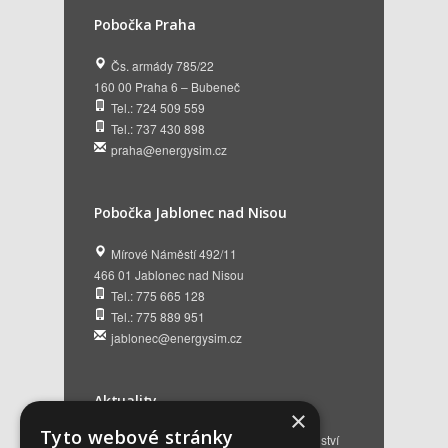
Pobočka Praha
Čs. armády 785/22
160 00 Praha 6 – Bubeneč
Tel.: 724 509 559
Tel.: 737 430 898
praha@energysim.cz
Pobočka Jablonec nad Nisou
Mírové Náměstí 492/11
466 01 Jablonec nad Nisou
Tel.: 775 665 128
Tel.: 775 889 951
jablonec@energysim.cz
Aktuality
×
Tyto webové stránky
Renovační pasy budov a dotační poradenství