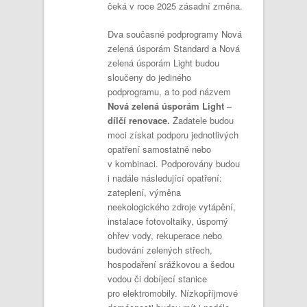
čeká v roce 2025 zásadní změna.
Dva současné podprogramy Nová
zelená úsporám Standard a Nová
zelená úsporám Light budou
sloučeny do jediného
podprogramu, a to pod názvem
Nová zelená úsporám Light
–
dílčí renovace.
Žadatele budou
moci získat podporu jednotlivých
opatření samostatně nebo
v kombinaci. Podporovány budou
i nadále následující opatření:
zateplení, výměna
neekologického zdroje vytápění,
instalace fotovoltaiky, úsporný
ohřev vody, rekuperace nebo
budování zelených střech,
hospodaření srážkovou a šedou
vodou či dobíjecí stanice
pro elektromobily. Nízkopříjmové