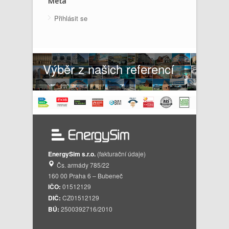
Meta
Přihlásit se
Výběr z našich referencí
EnergySim s.r.o.
(fakturační údaje)
Čs. armády 785/22
160 00 Praha 6 – Bubeneč
IČO:
01512129
DIČ:
CZ01512129
BÚ:
2500392716/2010