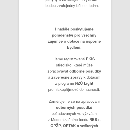
budou zveřejněny během ledna.
I nadále poskytujeme
poradenství pro všechny
zájemce o dotace na úsporné
bydlení.
Jsme registrované
EKIS
středisko, které může
zpracovávat
odborné posudky
a
závěrečné zprávy
k dotacím
z programu
NZÚ Light
pro nízkopříjmové domácnosti.
Zaměřujeme se na zpracování
odborných posudků
požadovaných ve výzvách
z Modernizačního fondu
RES+,
OPŽP, OPTAK a veškerých