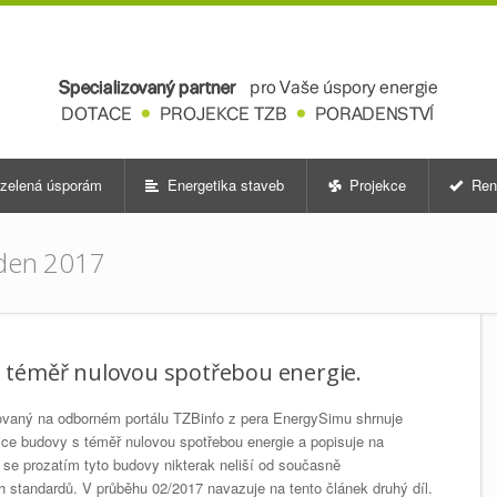
zelená úsporám
Energetika staveb
Projekce
Ren
den 2017
 téměř nulovou spotřebou energie.
ovaný na odborném portálu TZBinfo z pera EnergySimu shrnuje
nice budovy s téměř nulovou spotřebou energie a popisuje na
 se prozatím tyto budovy nikterak neliší od současně
h standardů. V průběhu 02/2017 navazuje na tento článek druhý díl.