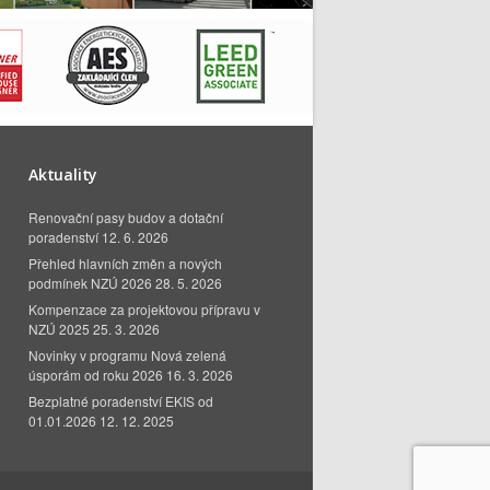
Aktuality
Renovační pasy budov a dotační
poradenství
12. 6. 2026
Přehled hlavních změn a nových
podmínek NZÚ 2026
28. 5. 2026
Kompenzace za projektovou přípravu v
NZÚ 2025
25. 3. 2026
Novinky v programu Nová zelená
úsporám od roku 2026
16. 3. 2026
Bezplatné poradenství EKIS od
01.01.2026
12. 12. 2025