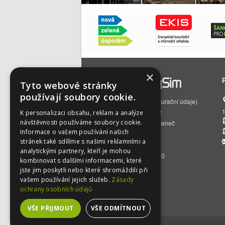
×
Tyto webové stránky
používají soubory cookie.
EnergySim s.r.o.
(fakturační údaje)
Čs. armády 785/22
K personalizaci obsahu, reklam a analýze
návštěvnosti používáme soubory cookie.
160 00 Praha 6 – Bubeneč
Informace o vašem používání našich
IČO:
01512129
stránek také sdílíme s našimi reklamními a
DIČ:
CZ01512129
analytickými partnery, kteří je mohou
BÚ:
2500392716/2010
kombinovat s dalšími informacemi, které
jste jim poskytli nebo které shromáždili při
vašem používání jejich služeb.
Zásady
ochrany osobních údajů
VŠE PŘIJMOUT
VŠE ODMÍTNOUT