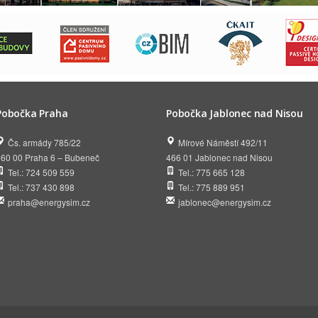
Pobočka Praha
Pobočka Jablonec nad Nisou
Čs. armády 785/22
Mírové Náměstí 492/11
160 00 Praha 6 – Bubeneč
466 01 Jablonec nad Nisou
Tel.: 724 509 559
Tel.: 775 665 128
Tel.: 737 430 898
Tel.: 775 889 951
praha@energysim.cz
jablonec@energysim.cz