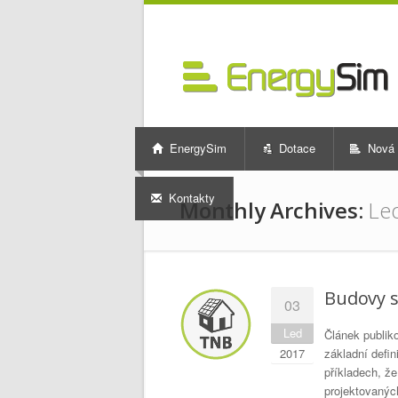
EnergySim
Dotace
Nová 
Kontakty
Monthly Archives:
Le
Budovy s
03
Led
Článek publik
2017
základní defi
příkladech, že
projektovanýc