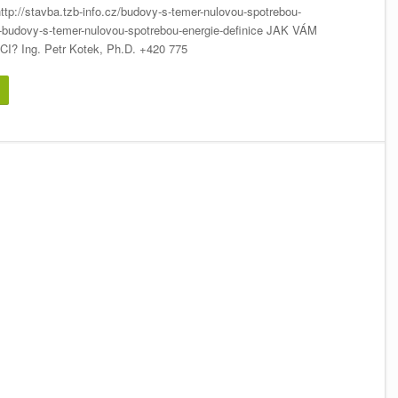
ttp://stavba.tzb-info.cz/budovy-s-temer-nulovou-spotrebou-
-budovy-s-temer-nulovou-spotrebou-energie-definice JAK VÁM
 Ing. Petr Kotek, Ph.D. +420 775