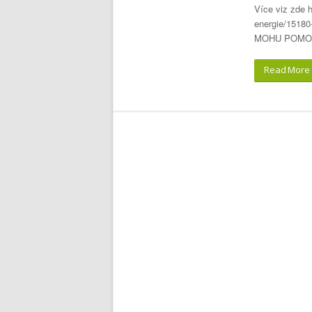
Více viz zde h
energie/15180
MOHU POMOCI?
Read More