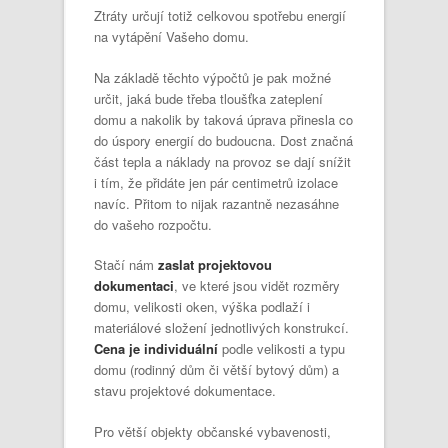
Ztráty určují totiž celkovou spotřebu energií
na vytápění Vašeho domu.
Na základě těchto výpočtů je pak možné
určit, jaká bude třeba tloušťka zateplení
domu a nakolik by taková úprava přinesla co
do úspory energií do budoucna. Dost značná
část tepla a náklady na provoz se dají snížit
i tím, že přidáte jen pár centimetrů izolace
navíc. Přitom to nijak razantně nezasáhne
do vašeho rozpočtu.
Stačí nám
zaslat projektovou
dokumentaci
, ve které jsou vidět rozměry
domu, velikosti oken, výška podlaží i
materiálové složení jednotlivých konstrukcí.
Cena je individuální
podle velikosti a typu
domu (rodinný dům či větší bytový dům) a
stavu projektové dokumentace.
Pro větší objekty občanské vybavenosti,