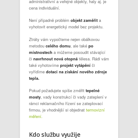
administrativní a veřejné objekty, haly aj. je
cena individuální.
Není případně problém
objekt zaměřit
a
vyhotovit energetický model bez projektu.
Ztráty vám vypočteme nejen obálkovou
metodou
celého domu
, ale také
po
místnostech
a můžeme posoudit stávající
či
navrhnout nová otopná
tělesa. Rádi vám
také vyhotovíme
projekt vytápění
či
vyřídíme
dotaci na získání nového zdroje
tepla.
Pokud požadujete spíše změřit
tepelné
mosty
, vady konstrukcí či vady zateplení v
rámci reklamačního řízení se zateplovací
firmou, je vhodnější si objednat
termovizní
měření.
Kdo službu využije