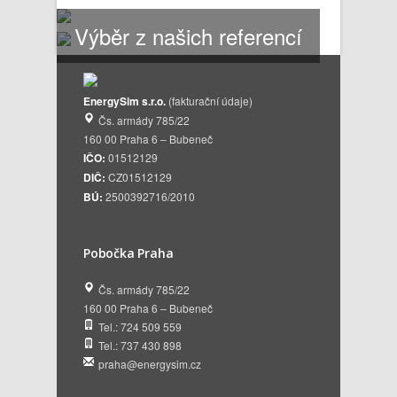
Výběr z našich referencí
EnergySim s.r.o.
(fakturační údaje)
Čs. armády 785/22
160 00 Praha 6 – Bubeneč
IČO:
01512129
DIČ:
CZ01512129
BÚ:
2500392716/2010
Pobočka Praha
Čs. armády 785/22
160 00 Praha 6 – Bubeneč
Tel.: 724 509 559
Tel.: 737 430 898
praha@energysim.cz