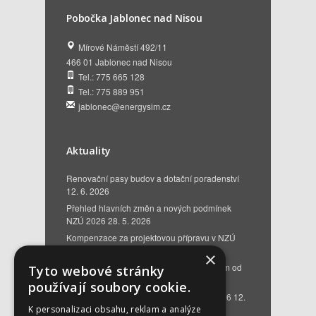
Pobočka Jablonec nad Nisou
Mírové Náměstí 492/11
466 01 Jablonec nad Nisou
Tel.: 775 665 128
Tel.: 775 889 951
jablonec@energysim.cz
Aktuality
Renovační pasy budov a dotační poradenství
12. 6. 2026
Přehled hlavních změn a nových podmínek
NZÚ 2026
28. 5. 2026
Kompenzace za projektovou přípravu v NZÚ
2025
25. 3. 2026
×
Novinky v programu Nová zelená úsporám od
Tyto webové stránky
roku 2026
16. 3. 2026
používají soubory cookie.
Bezplatné poradenství EKIS od 01.01.2026
12.
K personalizaci obsahu, reklam a analýze
12. 2025