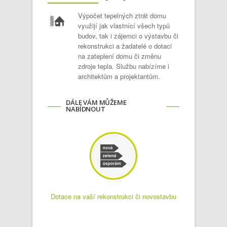
Výpočet tepelných ztrát domu
využijí jak vlastnící všech typů
budov, tak i zájemci o výstavbu či
rekonstrukci a žadatelé o dotaci
na zateplení domu či změnu
zdroje tepla. Službu nabízíme i
architektům a projektantům.
DÁLE VÁM MŮŽEME
NABÍDNOUT
Dotace na vaší rekonstrukci či novostavbu