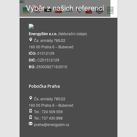
Výběr z našich referencí
EnergySim s.r.o.
(fakturační údaje)
Čs. armády 785/22
160 00 Praha 6 – Bubeneč
IČO:
01512129
DIČ:
CZ01512129
BÚ:
2500392716/2010
Pobočka Praha
Čs. armády 785/22
160 00 Praha 6 – Bubeneč
Tel.: 724 509 559
Tel.: 737 430 898
praha@energysim.cz