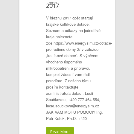
2017
2017
V březnu 2017 opět startují
krajské kotlíkové dotace.
Seznam a odkazy na jednotlivé
kraje naleznete
zde https://www.energysim.cz/dotace-
pro-rodinne-domy-2/ v záložce
„kotlíkové dotace“. S výběrem
vhodného úsporného
mikroopatření a přípravou
komplet žádosti vám rádi
poradíme. Z našeho týmu
prosím kontaktujte
administrátora dotací: Lucii
Součkovou, +420 777 464 554,
lucie.souckova@energysim.cz
JAK VÁM MOHU POMOCI? Ing.
Petr Kotek, Ph.D. +420
Read More