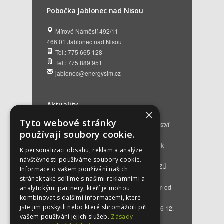
Pobočka Jablonec nad Nisou
Mírové Náměstí 492/11
466 01 Jablonec nad Nisou
Tel.: 775 665 128
Tel.: 775 889 951
jablonec@energysim.cz
Aktuality
×
Tyto webové stránky
Renovační pasy budov a dotační poradenství
používají soubory cookie.
12. 6. 2026
Přehled hlavních změn a nových podmínek
K personalizaci obsahu, reklam a analýze
NZÚ 2026
28. 5. 2026
návštěvnosti používáme soubory cookie.
Kompenzace za projektovou přípravu v NZÚ
Informace o vašem používání našich
2025
25. 3. 2026
stránek také sdílíme s našimi reklamními a
Novinky v programu Nová zelená úsporám od
analytickými partnery, kteří je mohou
roku 2026
16. 3. 2026
kombinovat s dalšími informacemi, které
jste jim poskytli nebo které shromáždili při
Bezplatné poradenství EKIS od 01.01.2026
12.
vašem používání jejich služeb.
Zásady
12. 2025