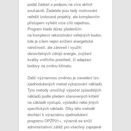
podat žádost o podporu na více aktivit
současně. Žadatele jsou tedy motivováni
neřešit izolované projekty, ale komplexním
přístupem vyřešit více cílů najednou.
Program klade důraz především
na komplexní rekonstrukci veřejných budov,
kde je cílem nejen snížení energetické
náročnosti, ale zároveň i využití
obnovitelných zdrojů energie, zvýšení
kvality vnitřního prostředí, či adaptaci
budovy na změnu klimatu.
Další významnou změnou je zavedení tzv.
zjednodušených metod vykazování nákladů.
Tyto metody umožňují výpočet způsobilých
nákladů podle předem stanovených kritérií
na základě výstupů, výsledků nebo jiných
specifických nákladů. Díky této metodě
dochází k výraznému zjednodušení
programu OPŽP21+, výrazně se sníží
administrativní zátěž pro všechny zapojené