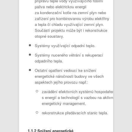
přípravu teplé vody využívajícího fosilní
paliva nebo elektrickou energii
za kondenzační kotle na zemní plyn nebo
zařízení pro kombinovanou výrobu elektřiny
a tepla či chladu využívající zemní plyn.
Součástí projektu může být i rekonstrukce
otopné soustavy.
Systémy využívající odpadní teplo.
Systémy nuceného větrání s rekuperací
odpadního tepla.
Ostatní opatření vedoucí ke snížení
energetické náročnosti budovy ve všech
aspektech jejího provozu např.:
zavádění efektivních systémů hospodaření
s energií a technologií s vazbou na aktivní
energetický management,
rekonstrukce předávacích stanic tepla.
1.1.2 Snížení energetické