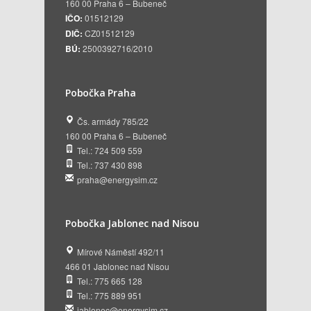
160 00 Praha 6 – Bubeneč
IČO:
01512129
DIČ:
CZ01512129
BÚ:
2500392716/2010
Pobočka Praha
Čs. armády 785/22
160 00 Praha 6 – Bubeneč
Tel.: 724 509 559
Tel.: 737 430 898
praha@energysim.cz
Pobočka Jablonec nad Nisou
Mírové Náměstí 492/11
466 01 Jablonec nad Nisou
Tel.: 775 665 128
Tel.: 775 889 951
jablonec@energysim.cz