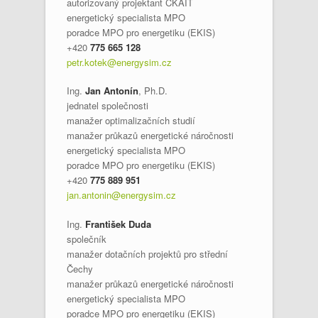
autorizovaný projektant ČKAIT
energetický specialista MPO
poradce MPO pro energetiku (EKIS)
+420
775 665 128
petr.kotek@energysim.cz
Ing.
Jan Antonín
, Ph.D.
jednatel společnosti
manažer optimalizačních studií
manažer průkazů energetické náročnosti
energetický specialista MPO
poradce MPO pro energetiku (EKIS)
+420
775 889 951
jan.antonin@energysim.cz
Ing.
František Duda
společník
manažer dotačních projektů pro střední
Čechy
manažer průkazů energetické náročnosti
energetický specialista MPO
poradce MPO pro energetiku (EKIS)