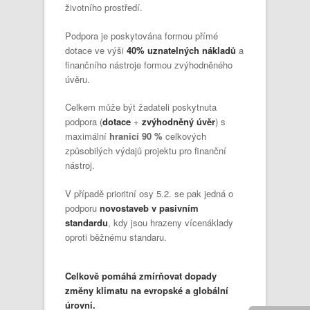
životního prostředí.
Podpora je poskytována formou přímé
dotace ve výši
40% uznatelných nákladů
a
finančního nástroje formou zvýhodněného
úvěru.
Celkem může být žadateli poskytnuta
podpora (
dotace
+
zvýhodněný úvěr
) s
maximální
hranicí 90 %
celkových
způsobilých výdajů projektu pro finanční
nástroj.
V případě prioritní osy 5.2. se pak jedná o
podporu
novostaveb v pasivním
standardu
, kdy jsou hrazeny vícenáklady
oproti běžnému standaru.
Celkově pomáhá zmírňovat dopady
změny klimatu na evropské a globální
úrovni.