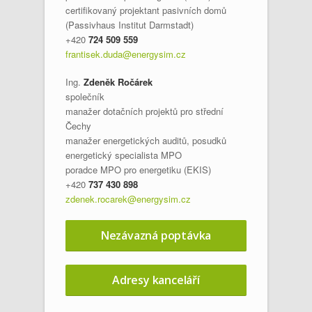
certifikovaný projektant pasivních domů
(Passivhaus Institut Darmstadt)
+420
724 509 559
frantisek.duda@energysim.cz
Ing.
Zdeněk Ročárek
společník
manažer dotačních projektů pro střední
Čechy
manažer energetických auditů, posudků
energetický specialista MPO
poradce MPO pro energetiku (EKIS)
+420
737 430 898
zdenek.rocarek@energysim.cz
Nezávazná poptávka
Adresy kanceláří