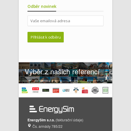
Odběr novinek
Výběr z našich referencí
EnergySim s.r.o.
(fakturační údaje)
Čs. armády 785/22