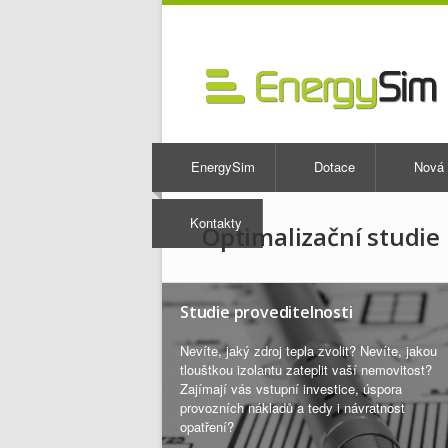
EnergySim
Dotace
Nová 
Kontakty
Optimalizační studie
Studie proveditelnosti
Nevíte, jaký zdroj tepla zvolit? Nevíte, jakou
tlouštkou izolantu zateplit vaší nemovitost?
Zajímají vás vstupní investice, úspora
provozních nákladů a tedy i návratnost
opatření?