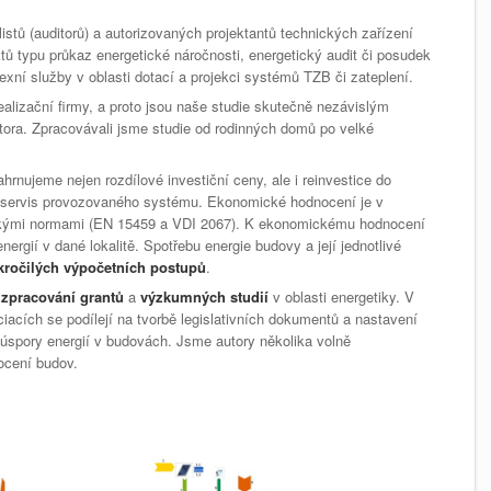
stů (auditorů) a autorizovaných projektantů technických zařízení
ů typu průkaz energetické náročnosti, energetický audit či posudek
ní služby v oblasti dotací a projekci systémů TZB či zateplení.
alizační firmy, a proto jsou naše studie skutečně nezávislým
tora. Zpracovávali jsme studie od rodinných domů po velké
nujeme nejen rozdílové investiční ceny, ale i reinvestice do
a servis provozovaného systému. Ekonomické hodnocení je v
kými normami (EN 15459 a VDI 2067). K ekonomickému hodnocení
rgií v dané lokalitě. Spotřebu energie budovy a její jednotlivé
kročilých výpočetních postupů
.
í
zpracování grantů
a
výzkumných studií
v oblasti energetiky. V
ciacích se podílejí na tvorbě legislativních dokumentů a nastavení
 úspory energií v budovách. Jsme autory několika volně
ocení budov.