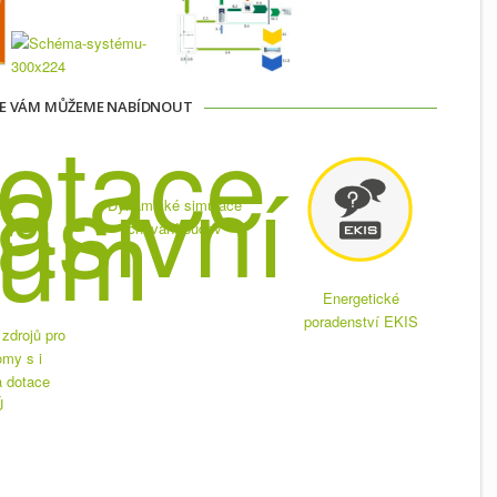
E VÁM MŮŽEME NABÍDNOUT
Dynamické simulace
chování budov
Energetické
poradenství EKIS
zdrojů pro
omy s i
 dotace
Ú