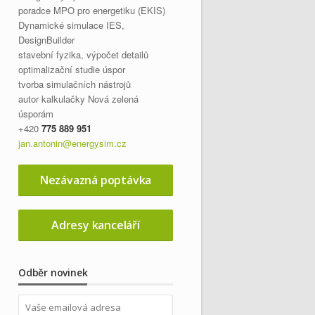
poradce MPO pro energetiku (EKIS)
Dynamické simulace IES
,
DesignBuilder
stavební fyzika, výpočet detailů
optimalizační studie úspor
tvorba simulačních nástrojů
autor kalkulačky Nová zelená
úsporám
+420
775 889 951
jan.antonin@energysim.cz
Nezávazná poptávka
Adresy kanceláří
Odběr novinek