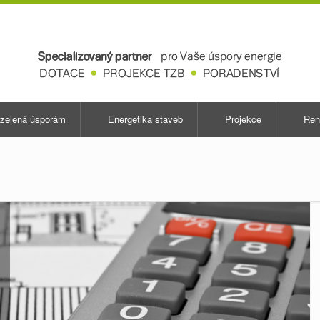
zelená úsporám
Energetika staveb
Projekce
Ren