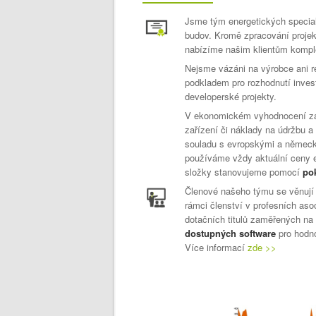
Jsme tým energetických speciali
budov. Kromě zpracování projekt
nabízíme našim klientům komplex
Nejsme vázáni na výrobce ani re
podkladem pro rozhodnutí inves
developerské projekty.
V ekonomickém vyhodnocení zahr
zařízení či náklady na údržbu 
souladu s evropskými a němec
používáme vždy aktuální ceny ene
složky stanovujeme pomocí
po
Členové našeho týmu se věnuj
rámci členství v profesních aso
dotačních titulů zaměřených na
dostupných software
pro hodn
Více informací
zde >>