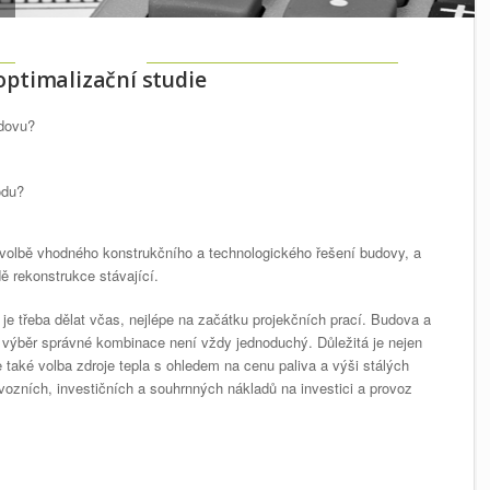
ptimalizační studie
udovu?
odu?
volbě vhodného konstrukčního a technologického řešení budovy, a
dě rekonstrukce stávající.
e třeba dělat včas, nejlépe na začátku projekčních prací. Budova a
o výběr správné kombinace není vždy jednoduchý. Důležitá je nejen
le také volba zdroje tepla s ohledem na cenu paliva a výši stálých
vozních, investičních a souhrnných nákladů na investici a provoz