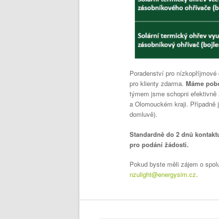
Poradenství pro nízkopříjmové
pro klienty zdarma.
Máme poboč
týmem jsme schopni efektivně z
a Olomouckém kraji. Případně j
domluvě).
Standardně do 2 dnů kontakt
pro podání žádosti.
Pokud byste měli zájem o spolu
nzulight@energysim.cz
.