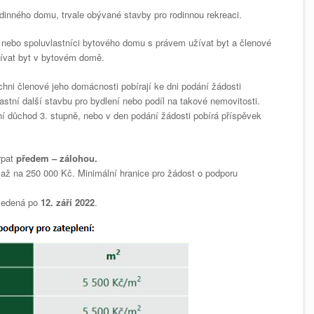
odinného domu, trvale obývané stavby pro rodinnou rekreaci.
 nebo spoluvlastníci bytového domu s právem užívat byt a členové
ívat byt v bytovém domě.
chni členové jeho domácnosti pobírají ke dni podání žádosti
astní další stavbu pro bydlení nebo podíl na takové nemovitosti.
dní důchod 3. stupně, nebo v den podání žádosti pobírá příspěvek
rpat
předem – zálohou.
až na 250 000 Kč. Minimální hranice pro žádost o podporu
ovedená po
12. září 2022
.