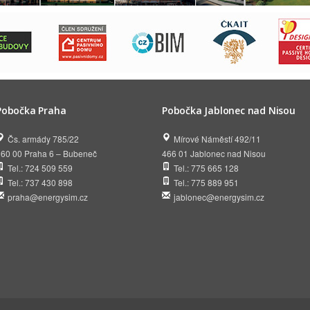
Pobočka Praha
Pobočka Jablonec nad Nisou
Čs. armády 785/22
Mírové Náměstí 492/11
160 00 Praha 6 – Bubeneč
466 01 Jablonec nad Nisou
Tel.: 724 509 559
Tel.: 775 665 128
Tel.: 737 430 898
Tel.: 775 889 951
praha@energysim.cz
jablonec@energysim.cz