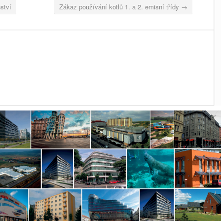
ství
Zákaz používání kotlů 1. a 2. emisní třídy
→