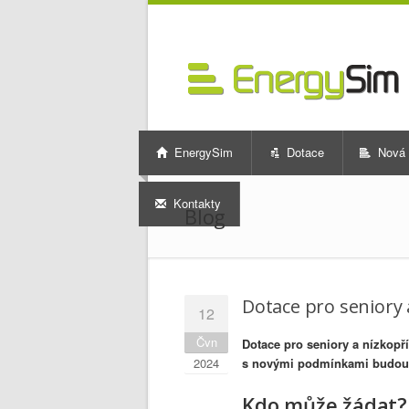
EnergySim
Dotace
Nová 
Kontakty
Blog
Dotace pro seniory
12
Čvn
Dotace pro seniory a nízkopř
2024
s novými podmínkami budou 
Kdo může žádat?