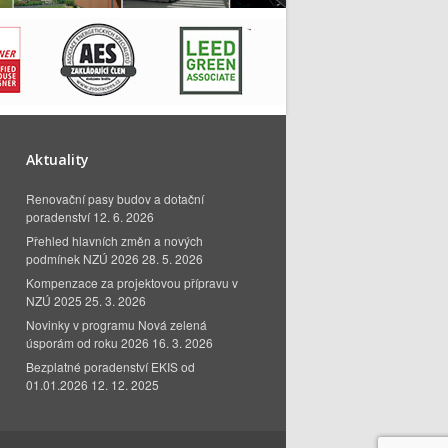
Aktuality
Renovační pasy budov a dotační
poradenství
12. 6. 2026
Přehled hlavních změn a nových
podmínek NZÚ 2026
28. 5. 2026
Kompenzace za projektovou přípravu v
NZÚ 2025
25. 3. 2026
Novinky v programu Nová zelená
úsporám od roku 2026
16. 3. 2026
Bezplatné poradenství EKIS od
01.01.2026
12. 12. 2025