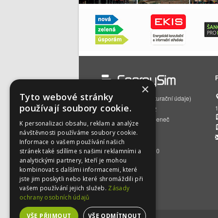
×
Tyto webové stránky
EnergySim s.r.o.
(fakturační údaje)
používají soubory cookie.
Čs. armády 785/22
160 00 Praha 6 – Bubeneč
K personalizaci obsahu, reklam a analýze
IČO:
01512129
návštěvnosti používáme soubory cookie.
DIČ:
CZ01512129
Informace o vašem používání našich
BÚ:
2500392716/2010
stránek také sdílíme s našimi reklamními a
analytickými partnery, kteří je mohou
kombinovat s dalšími informacemi, které
jste jim poskytli nebo které shromáždili při
vašem používání jejich služeb.
Zásady
ochrany osobních údajů
VŠE PŘIJMOUT
VŠE ODMÍTNOUT