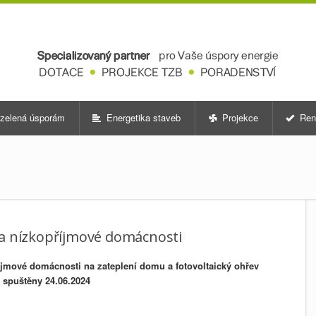
zelená úsporám
Energetika staveb
Projekce
Ren
 a nízkopříjmové domácnosti
íjmové domácnosti na zateplení domu a fotovoltaický ohřev
spuštěny 24.06.2024