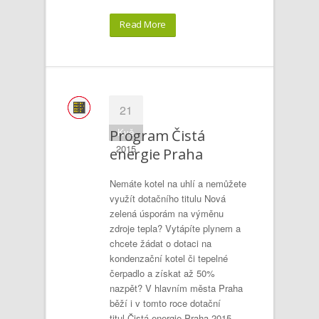
Read More
21
Kvě
Program Čistá
2015
energie Praha
Nemáte kotel na uhlí a nemůžete
využít dotačního titulu Nová
zelená úsporám na výměnu
zdroje tepla? Vytápíte plynem a
chcete žádat o dotaci na
kondenzační kotel či tepelné
čerpadlo a získat až 50%
nazpět? V hlavním města Praha
běží i v tomto roce dotační
titul Čistá energie Praha 2015.