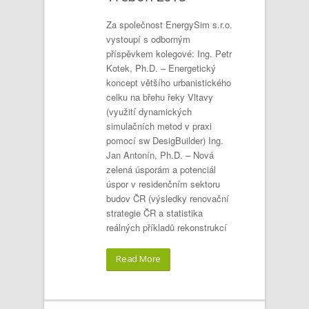
Za společnost EnergySim s.r.o.
vystoupí s odborným
příspěvkem kolegové: Ing. Petr
Kotek, Ph.D. – Energetický
koncept většího urbanistického
celku na břehu řeky Vltavy
(využití dynamických
simulačních metod v praxi
pomocí sw DesigBuilder) Ing.
Jan Antonín, Ph.D. – Nová
zelená úsporám a potenciál
úspor v residenčním sektoru
budov ČR (výsledky renovační
strategie ČR a statistika
reálných příkladů rekonstrukcí
Read More