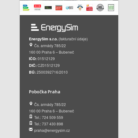
EnergySim s.r.o.
(fakturační údaje)
Čs. armády 785/22
160 00 Praha 6 – Bubeneč
IČO:
01512129
DIČ:
CZ01512129
BÚ:
2500392716/2010
Pobočka Praha
Čs. armády 785/22
160 00 Praha 6 – Bubeneč
Tel.: 724 509 559
Tel.: 737 430 898
praha@energysim.cz