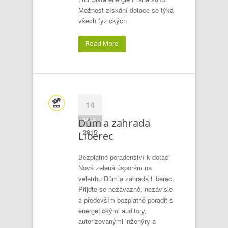
Možnost získání dotace se týká
všech fyzických
Read More
14
Kvě
Dům a zahrada
2015
Liberec
Bezplatné poradenství k dotaci
Nová zelená úsporám na
veletrhu Dům a zahrada Liberec.
Přijďte se nezávazně, nezávisle
a především bezplatně poradit s
energetickými auditory,
autorizovanými inženýry a