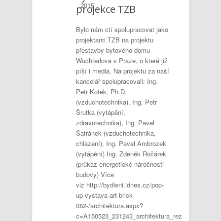
2015
projekce TZB
Bylo nám ctí spolupracovat jako
projektanti TZB na projektu
přestavby bytového domu
Wuchterlova v Praze, o které již
píší i media. Na projektu za naší
kancelář spolupracovali: Ing.
Petr Kotek, Ph.D.
(vzduchotechnika), Ing. Petr
Šrutka (vytápění,
zdravotechnika), Ing. Pavel
Šafránek (vzduchotechnika,
chlazení), Ing. Pavel Ambrozek
(vytápění) Ing. Zdeněk Ročárek
(průkaz energetické náročnosti
budovy) Více
viz http://bydleni.idnes.cz/pop-
up-vystava-art-brick-
082-/architektura.aspx?
c=A150523_231243_architektura_rez