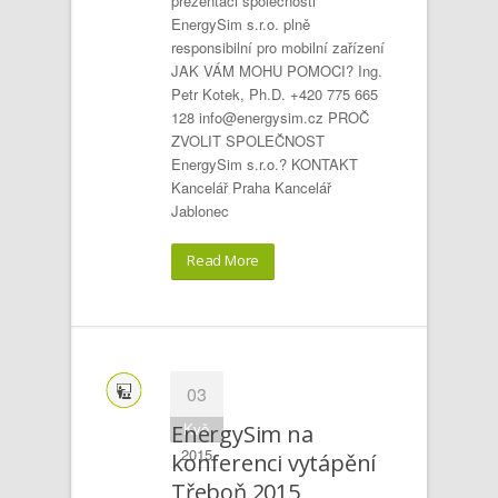
prezentaci společnosti
EnergySim s.r.o. plně
responsibilní pro mobilní zařízení
JAK VÁM MOHU POMOCI? Ing.
Petr Kotek, Ph.D. +420 775 665
128 info@energysim.cz PROČ
ZVOLIT SPOLEČNOST
EnergySim s.r.o.? KONTAKT
Kancelář Praha Kancelář
Jablonec
Read More
03
Kvě
EnergySim na
2015
konferenci vytápění
Třeboň 2015