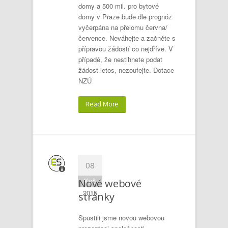
domy a 500 mil. pro bytové
domy v Praze bude dle prognóz
vyčerpána na přelomu června/
července. Neváhejte a začněte s
přípravou žádostí co nejdříve. V
případě, že nestihnete podat
žádost letos, nezoufejte. Dotace
NZÚ
Read More
08
Kvě
Nové webové
2015
stránky
Spustili jsme novou webovou