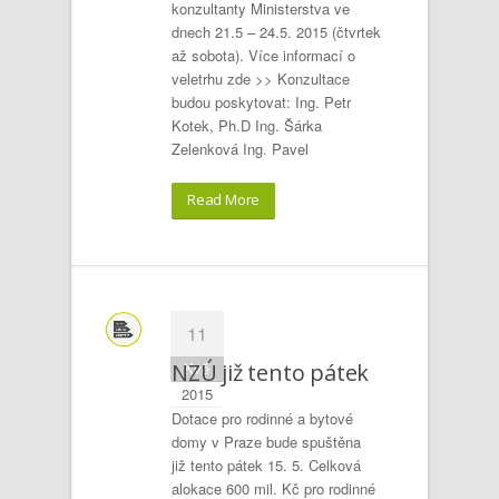
konzultanty Ministerstva ve
dnech 21.5 – 24.5. 2015 (čtvrtek
až sobota). Více informací o
veletrhu zde >> Konzultace
budou poskytovat: Ing. Petr
Kotek, Ph.D Ing. Šárka
Zelenková Ing. Pavel
Read More
11
Kvě
NZÚ již tento pátek
2015
Dotace pro rodinné a bytové
domy v Praze bude spuštěna
již tento pátek 15. 5. Celková
alokace 600 mil. Kč pro rodinné