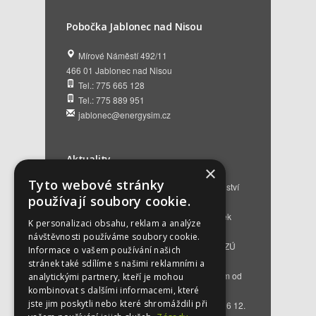
Pobočka Jablonec nad Nisou
Mírové Náměstí 492/11
466 01 Jablonec nad Nisou
Tel.: 775 665 128
Tel.: 775 889 951
jablonec@energysim.cz
Aktuality
×
Tyto webové stránky
Renovační pasy budov a dotační poradenství
používají soubory cookie.
12. 6. 2026
Přehled hlavních změn a nových podmínek
K personalizaci obsahu, reklam a analýze
NZÚ 2026
28. 5. 2026
návštěvnosti používáme soubory cookie.
Kompenzace za projektovou přípravu v NZÚ
Informace o vašem používání našich
2025
25. 3. 2026
stránek také sdílíme s našimi reklamními a
Novinky v programu Nová zelená úsporám od
analytickými partnery, kteří je mohou
roku 2026
16. 3. 2026
kombinovat s dalšími informacemi, které
jste jim poskytli nebo které shromáždili při
Bezplatné poradenství EKIS od 01.01.2026
12.