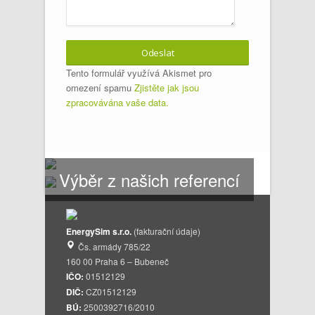
Tento formulář využívá Akismet pro
omezení spamu
Zjistěte jak jsou
zpracovávána vaše data.
Výběr z našich referencí
EnergySim s.r.o.
(fakturační údaje)
Čs. armády 785/22
160 00 Praha 6 – Bubeneč
IČO:
01512129
DIČ:
CZ01512129
BÚ:
2500392716/2010