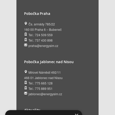
Pobočka Praha
Čs. armády 785/22
160 00 Praha 6 – Bubeneč
Tel.: 724 509 559
Tel.: 737 430 898
praha@energysim.cz
Pobočka Jablonec nad Nisou
Mírové Náměstí 492/11
466 01 Jablonec nad Nisou
Tel.: 775 665 128
Tel.: 775 889 951
jablonec@energysim.cz
Aktuality