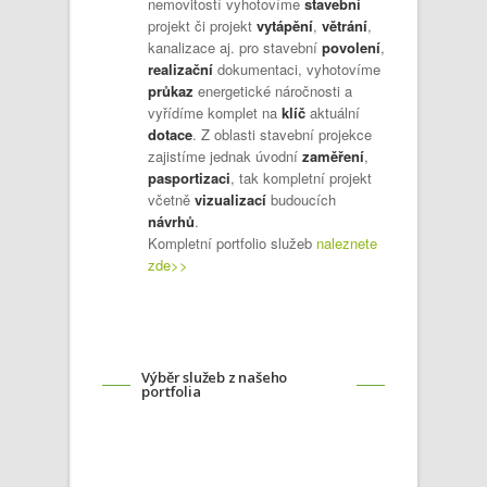
nemovitostí vyhotovíme
stavební
projekt či projekt
vytápění
,
větrání
,
kanalizace aj. pro stavební
povolení
,
realizační
dokumentaci, vyhotovíme
průkaz
energetické náročnosti a
vyřídíme komplet na
klíč
aktuální
dotace
. Z oblasti stavební projekce
zajistíme jednak úvodní
zaměření
,
pasportizaci
, tak kompletní projekt
včetně
vizualizací
budoucích
návrhů
.
Kompletní portfolio služeb
naleznete
zde>>
Výběr služeb z našeho
portfolia