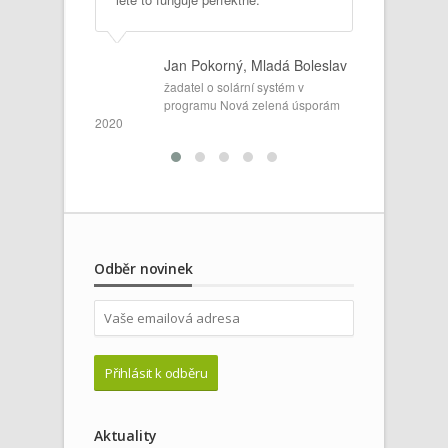
Iv
do
2
Jan Pokorný, Mladá Boleslav
, Nepomuk
žadatel o solární systém v
programu Nová zelená úsporám
ní zdroj
2020
Odběr novinek
Aktuality