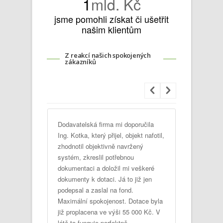
1
mld. Kč
jsme pomohli získat či ušetřit
našim klientům
Z reakcí našich spokojených
zákazníků
irma, která
Dodavatelská firma mi doporučila
Dobrý den
tém na
Ing. Kotka, který přijel, objekt nafotil,
informaci, 
ní
zhodnotil objektivně navržený
na solárn
ý s panem
systém, zkreslil potřebnou
spolupráci
 a to mohu
dokumentaci a doložil mi veškeré
kolegům z
 Nová
dokumenty k dotaci. Já to již jen
slunci už
ím pomohl
podepsal a zaslal na fond.
energii. A
vat .
Maximální spokojenost. Dotace byla
Ostašov.
v plné výši
již proplacena ve výši 55 000 Kč. V
i
létě to funguje perfektně.