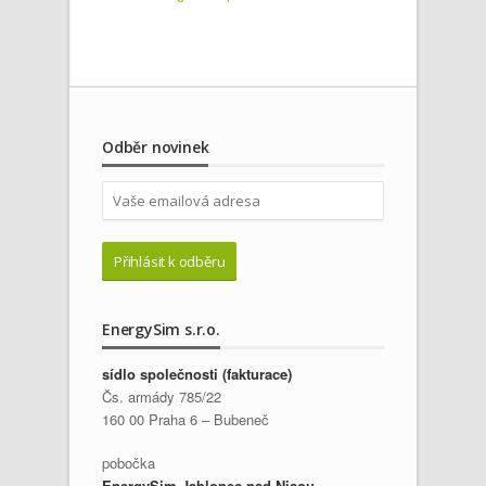
Odběr novinek
EnergySim s.r.o.
sídlo společnosti (fakturace)
Čs. armády 785/22
160 00 Praha 6 – Bubeneč
pobočka
EnergySim Jablonec nad Nisou