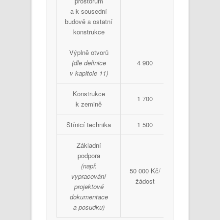
prostorům
a k sousední
budově a ostatní
konstrukce
Výplně otvorů
(dle definice
4 900
v kapitole 11)
Konstrukce
1 700
k zemině
Stínicí technika
1 500
Základní
podpora
(např.
50 000 Kč/
vypracování
žádost
projektové
dokumentace
a posudku)