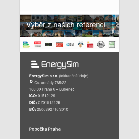
Výběr z našich referencí
EnergySim s.r.o.
(fakturační údaje)
Čs. armády 785/22
160 00 Praha 6 – Bubeneč
IČO:
01512129
DIČ:
CZ01512129
BÚ:
2500392716/2010
Pobočka Praha