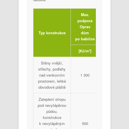
Max.
podpora
Oprav
Typ konstrukce
dům
po babičce
[Kč/m²]
Stěny vnější,
střechy, podlahy
nad venkovním
1 300
prostorem, lehké
obvodové pláště
Zateplení stropu
pod nevytápěnou
půdou,
konstrukce
k nevytápěným
500