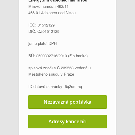
Mírové náměstí 492/11
466 01 Jablonec nad Nisou
IČO: 01512129
DIČ: CZ01512129
jsme plátci DPH
BÚ: 2500392716/2010 (Fio banka)
spisová značka C 239563 vedená u
Městského soudu v Praze
ID datové schránky: 6q2smmq
Nezávazná poptávka
Adresy kanceláří