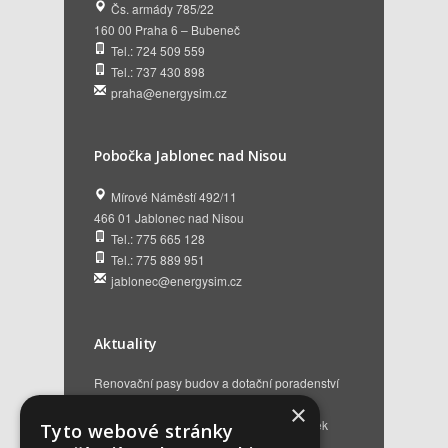
Čs. armády 785/22
160 00 Praha 6 – Bubeneč
Tel.: 724 509 559
Tel.: 737 430 898
praha@energysim.cz
Pobočka Jablonec nad Nisou
Mírové Náměstí 492/11
466 01 Jablonec nad Nisou
Tel.: 775 665 128
Tel.: 775 889 951
jablonec@energysim.cz
Aktuality
Renovační pasy budov a dotační poradenství
12. 6. 2026
×
Přehled hlavních změn a nových podmínek
Tyto webové stránky
NZÚ 2026
28. 5. 2026