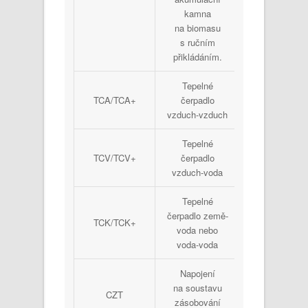
kamna
na biomasu
s ručním
přikládáním.
Tepelné
TCA/TCA+
čerpadlo
40 000
vzduch-vzduch
Tepelné
TCV/TCV+
čerpadlo
75 000
vzduch-voda
Tepelné
čerpadlo země-
TCK/TCK+
110 000
1
voda nebo
voda-voda
Napojení
na soustavu
CZT
30 000
zásobování