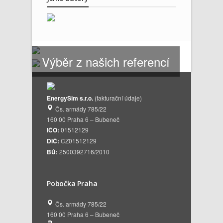
Výběr z našich referencí
EnergySim s.r.o.
(fakturační údaje)
Čs. armády 785/22
160 00 Praha 6 – Bubeneč
IČO:
01512129
DIČ:
CZ01512129
BÚ:
2500392716/2010
Pobočka Praha
Čs. armády 785/22
160 00 Praha 6 – Bubeneč