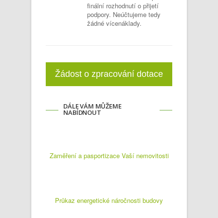
finální rozhodnutí o přijetí
podpory. Neúčtujeme tedy
žádné vícenáklady.
Žádost o zpracování dotace
DÁLE VÁM MŮŽEME
NABÍDNOUT
Zaměření a pasportizace Vaší nemovitosti
Průkaz energetické náročnosti budovy