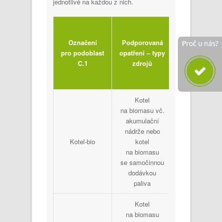
jednotlivě na každou z nich.
Standard
podpora [
Označení
Podporovaná
pro podoblast
opatření – typy
C.1
zdrojů
Pouze
UT
Kotel
na biomasu vč.
akumulační
nádrže nebo
Kotel-bio
kotel
65 000
na biomasu
se samočinnou
dodávkou
paliva
Kotel
na biomasu