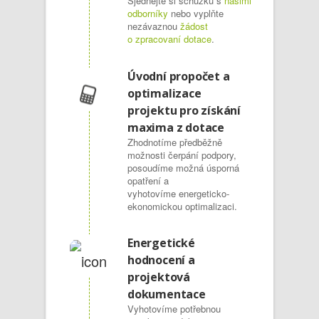
Sjednejte si schůzku s
našimi
odborníky
nebo vyplňte
nezávaznou
žádost
o zpracovaní dotace
.
Úvodní propočet a
optimalizace
projektu pro získání
maxima z dotace
Zhodnotíme předběžně
možnosti čerpání podpory,
posoudíme možná úsporná
opatření a
vyhotovíme energeticko-
ekonomickou optimalizaci.
Energetické
hodnocení a
projektová
dokumentace
Vyhotovíme potřebnou