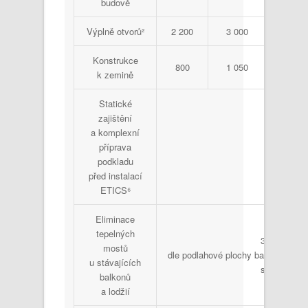
budově
Výplně otvorů²
2 200
3 000
4 90
Konstrukce
800
1 050
1 70
k zemině
Statické
zajištění
a komplexní
příprava
200
podkladu
před instalací
ETICS⁶
Eliminace
tepelných
3 500
mostů
dle podlahové plochy balkonu/lodž
u stávajících
stavu
balkonů
a lodžií