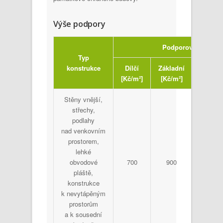
Výše podpory
Podporovaná opatř
Typ
konstrukce
Dílčí
Základní
Optimá
[Kč/m²]
[Kč/m²]
[Kč/m
Stěny vnější,
střechy,
podlahy
nad venkovním
prostorem,
lehké
obvodové
700
900
1 40
pláště,
konstrukce
k nevytápěným
prostorům
a k sousední