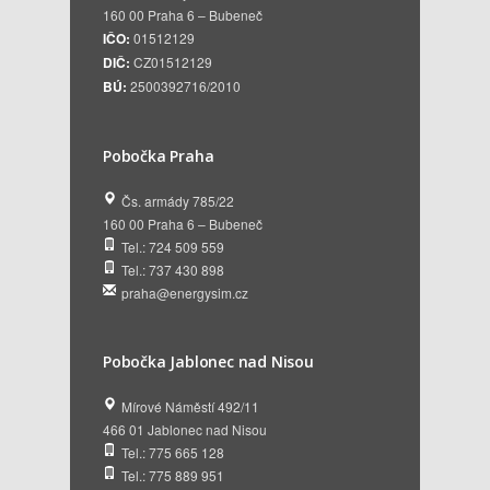
160 00 Praha 6 – Bubeneč
IČO:
01512129
DIČ:
CZ01512129
BÚ:
2500392716/2010
Pobočka Praha
Čs. armády 785/22
160 00 Praha 6 – Bubeneč
Tel.: 724 509 559
Tel.: 737 430 898
praha@energysim.cz
Pobočka Jablonec nad Nisou
Mírové Náměstí 492/11
466 01 Jablonec nad Nisou
Tel.: 775 665 128
Tel.: 775 889 951