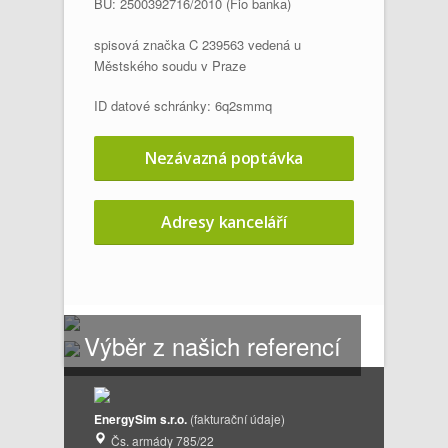
BÚ: 2500392716/2010 (Fio banka)
spisová značka C 239563 vedená u
Městského soudu v Praze
ID datové schránky: 6q2smmq
Nezávazná poptávka
Adresy kanceláří
Výběr z našich referencí
EnergySim s.r.o.
(fakturační údaje)
Čs. armády 785/22