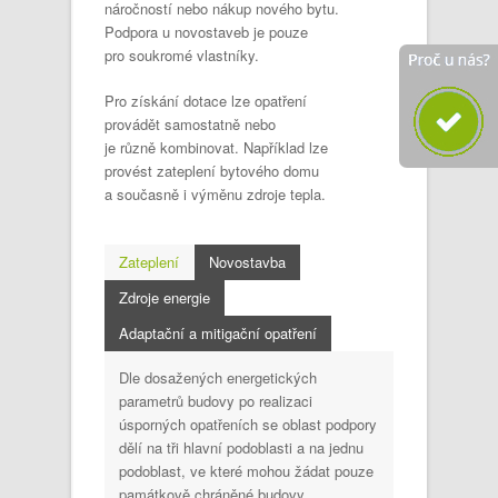
náročností nebo nákup nového bytu.
Podpora u novostaveb je pouze
pro soukromé vlastníky.
Pro získání dotace lze opatření
provádět samostatně nebo
je různě kombinovat. Například lze
provést zateplení bytového domu
a současně i výměnu zdroje tepla.
Zateplení
Novostavba
Zdroje energie
Adaptační a mitigační opatření
Dle dosažených energetických
parametrů budovy po realizaci
úsporných opatřeních se oblast podpory
dělí na tři hlavní podoblasti a na jednu
podoblast, ve které mohou žádat pouze
památkově chráněné budovy.