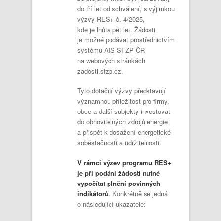
do tří let od schválení, s výjimkou
výzvy RES+ č. 4/2025,
kde je lhůta pět let. Žádosti
je možné podávat prostřednictvím
systému AIS SFŽP ČR
na webových stránkách
zadosti.sfzp.cz.
Tyto dotační výzvy představují
významnou příležitost pro firmy,
obce a další subjekty investovat
do obnovitelných zdrojů energie
a přispět k dosažení energetické
soběstačnosti a udržitelnosti.
V rámci výzev programu RES+
je při podání žádosti nutné
vypočítat plnění povinných
indikátorů
. Konkrétně se jedná
o následující ukazatele: