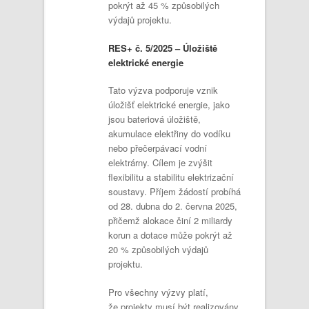
pokrýt až 45 % způsobilých
výdajů projektu.
RES+ č. 5/2025 – Úložiště
elektrické energie
Tato výzva podporuje vznik
úložišť elektrické energie, jako
jsou bateriová úložiště,
akumulace elektřiny do vodíku
nebo přečerpávací vodní
elektrárny. Cílem je zvýšit
flexibilitu a stabilitu elektrizační
soustavy. Příjem žádostí probíhá
od 28. dubna do 2. června 2025,
přičemž alokace činí 2 miliardy
korun a dotace může pokrýt až
20 % způsobilých výdajů
projektu.
Pro všechny výzvy platí,
že projekty musí být realizovány