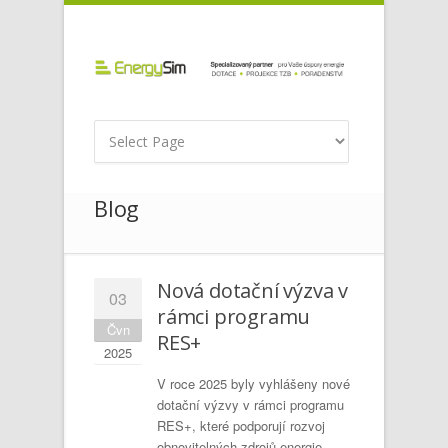
Blog
Nová dotační výzva v
03
rámci programu
Čvn
RES+
2025
V roce 2025 byly vyhlášeny nové
dotační výzvy v rámci programu
RES+, které podporují rozvoj
obnovitelných zdrojů energie