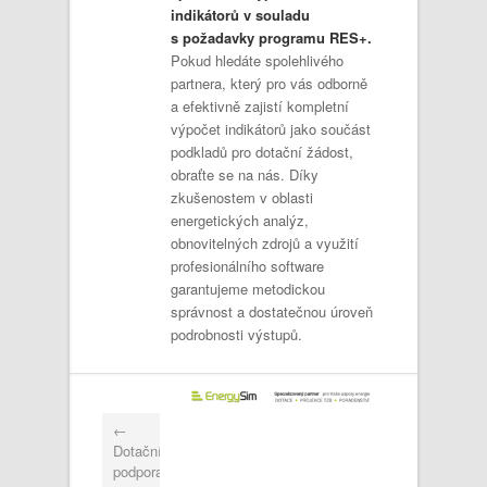
indikátorů v souladu
s požadavky programu RES+.
Pokud hledáte spolehlivého
partnera, který pro vás odborně
a efektivně zajistí kompletní
výpočet indikátorů jako součást
podkladů pro dotační žádost,
obraťte se na nás. Díky
zkušenostem v oblasti
energetických analýz,
obnovitelných zdrojů a využití
profesionálního software
garantujeme metodickou
správnost a dostatečnou úroveň
podrobnosti výstupů.
←
Dotační
podpora