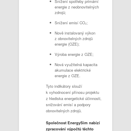
Snížení spotřeby primární
energie z neobnovitelných
zdrojů;
Snížení emisí CO₂;
Nově instalovaný výkon
z obnovitelných zdrojů
energie (OZE);
Výroba energie z OZE;
Nová využitelná kapacita
akumulace elektrické
energie z OZE.
Tyto indikátory slouží
k vyhodnocení přínosu projektu
z hlediska energetické účinnosti,
snižování emisí a podpory
obnovitelných zdrojů.
Společnost EnergySim nabízí
zpracování výpočtů těchto