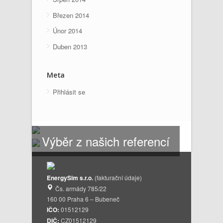
Březen 2014
Únor 2014
Duben 2013
Meta
Přihlásit se
Výběr z našich referencí
EnergySim s.r.o.
(fakturační údaje)
Čs. armády 785/22
160 00 Praha 6 – Bubeneč
IČO:
01512129
DIČ:
CZ01512129