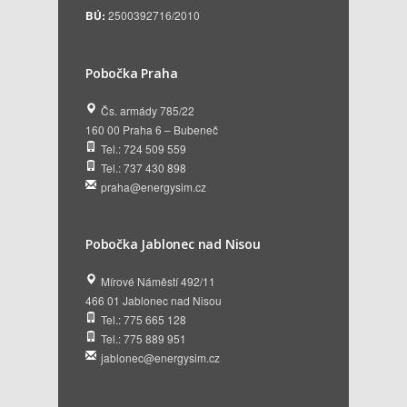
BÚ:
2500392716/2010
Pobočka Praha
Čs. armády 785/22
160 00 Praha 6 – Bubeneč
Tel.: 724 509 559
Tel.: 737 430 898
praha@energysim.cz
Pobočka Jablonec nad Nisou
Mírové Náměstí 492/11
466 01 Jablonec nad Nisou
Tel.: 775 665 128
Tel.: 775 889 951
jablonec@energysim.cz