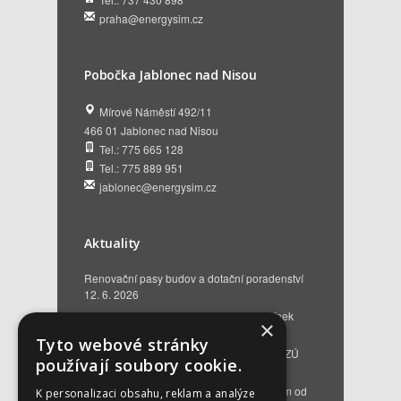
praha@energysim.cz
Pobočka Jablonec nad Nisou
Mírové Náměstí 492/11
466 01 Jablonec nad Nisou
Tel.: 775 665 128
Tel.: 775 889 951
jablonec@energysim.cz
Aktuality
Renovační pasy budov a dotační poradenství
12. 6. 2026
Přehled hlavních změn a nových podmínek
×
NZÚ 2026
28. 5. 2026
Tyto webové stránky
Kompenzace za projektovou přípravu v NZÚ
používají soubory cookie.
2025
25. 3. 2026
Novinky v programu Nová zelená úsporám od
K personalizaci obsahu, reklam a analýze