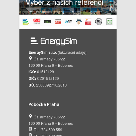
Výběr z našich referencí
EnergySim s.r.o.
(fakturační údaje)
Čs. armády 785/22
160 00 Praha 6 – Bubeneč
IČO:
01512129
DIČ:
CZ01512129
BÚ:
2500392716/2010
Pobočka Praha
Čs. armády 785/22
160 00 Praha 6 – Bubeneč
Tel.: 724 509 559
Tel.: 737 430 898