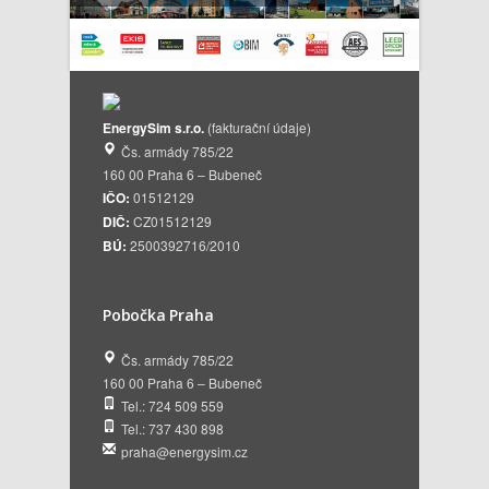
EnergySim s.r.o.
(fakturační údaje)
Čs. armády 785/22
160 00 Praha 6 – Bubeneč
IČO:
01512129
DIČ:
CZ01512129
BÚ:
2500392716/2010
Pobočka Praha
Čs. armády 785/22
160 00 Praha 6 – Bubeneč
Tel.: 724 509 559
Tel.: 737 430 898
praha@energysim.cz