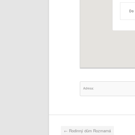
Do 
Adresa:
←
Rodinný dům Rozmarná