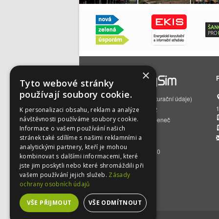
×
Tyto webové stránky
používají soubory cookie.
EnergySim s.r.o.
(fakturační údaje)
Čs. armády 785/22
K personalizaci obsahu, reklam a analýze
návštěvnosti používáme soubory cookie.
160 00 Praha 6 – Bubeneč
Informace o vašem používání našich
IČO:
01512129
stránek také sdílíme s našimi reklamními a
DIČ:
CZ01512129
analytickými partnery, kteří je mohou
BÚ:
2500392716/2010
kombinovat s dalšími informacemi, které
jste jim poskytli nebo které shromáždili při
vašem používání jejich služeb.
Zásady
ochrany osobních údajů
VŠE PŘIJMOUT
VŠE ODMÍTNOUT