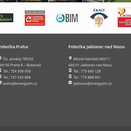
Pobočka Praha
Pobočka Jablonec nad Nisou
Čs. armády 785/22
Mírové Náměstí 492/11
160 00 Praha 6 – Bubeneč
466 01 Jablonec nad Nisou
Tel.: 724 509 559
Tel.: 775 665 128
Tel.: 737 430 898
Tel.: 775 889 951
praha@energysim.cz
jablonec@energysim.cz