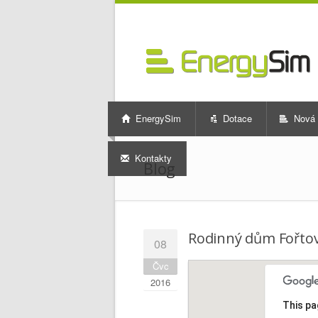
EnergySim
Dotace
Nová 
Kontakty
Blog
Rodinný dům Fořto
08
Čvc
2016
This pa