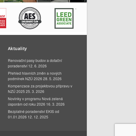
Aktuality
Renovační pasy budov a dotační
poradenství
12. 6. 2026
Přehled hlavních změn a nových
podmínek NZÚ 2026
28. 5. 2026
Kompenzace za projektovou přípravu v
NZÚ 2025
25. 3. 2026
Novinky v programu Nová zelená
úsporám od roku 2026
16. 3. 2026
Bezplatné poradenství EKIS od
01.01.2026
12. 12. 2025