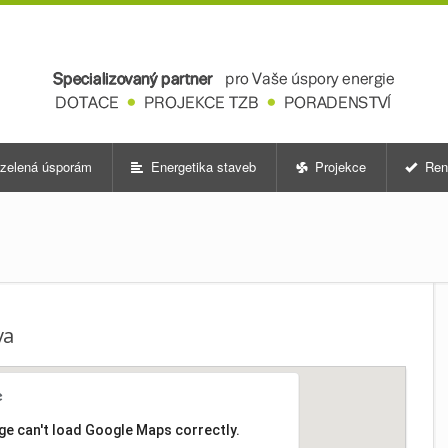
zelená úsporám
Energetika staveb
Projekce
Ren
va
ge can't load Google Maps correctly.