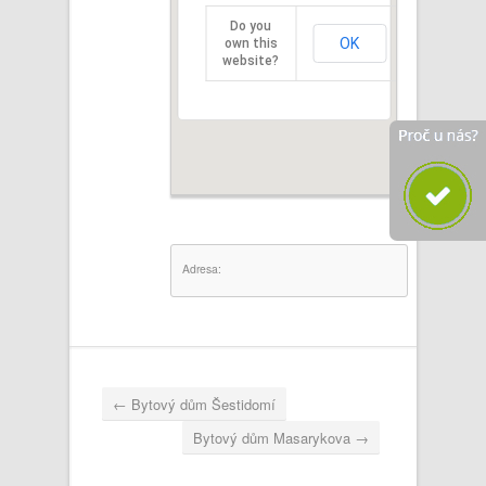
Do you
OK
own this
website?
Adresa:
←
Bytový dům Šestidomí
Bytový dům Masarykova
→