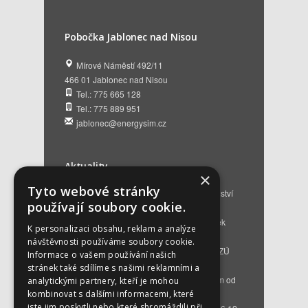
Pobočka Jablonec nad Nisou
Mírové Náměstí 492/11
466 01 Jablonec nad Nisou
Tel.: 775 665 128
Tel.: 775 889 951
jablonec@energysim.cz
Aktuality
×
Tyto webové stránky
Renovační pasy budov a dotační poradenství
používají soubory cookie.
12. 6. 2026
Přehled hlavních změn a nových podmínek
K personalizaci obsahu, reklam a analýze
NZÚ 2026
28. 5. 2026
návštěvnosti používáme soubory cookie.
Kompenzace za projektovou přípravu v NZÚ
Informace o vašem používání našich
2025
25. 3. 2026
stránek také sdílíme s našimi reklamními a
Novinky v programu Nová zelená úsporám od
analytickými partnery, kteří je mohou
roku 2026
16. 3. 2026
kombinovat s dalšími informacemi, které
jste jim poskytli nebo které shromáždili při