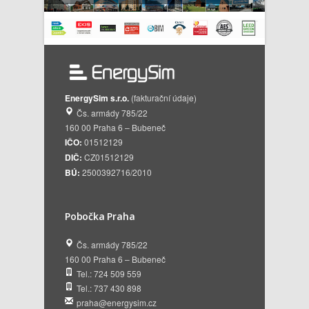
EnergySim s.r.o.
(fakturační údaje)
Čs. armády 785/22
160 00 Praha 6 – Bubeneč
IČO:
01512129
DIČ:
CZ01512129
BÚ:
2500392716/2010
Pobočka Praha
Čs. armády 785/22
160 00 Praha 6 – Bubeneč
Tel.: 724 509 559
Tel.: 737 430 898
praha@energysim.cz