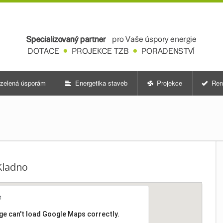
zelená úsporám
Energetika staveb
Projekce
Ren
Kladno
ge can't load Google Maps correctly.