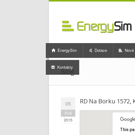
EnergySim
Dotace
Nová 
Kontakty
Blog
RD Na Borku 1572, 
05
Kvě
2015
This pa