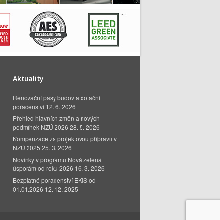
Aktuality
Renovační pasy budov a dotační
poradenství
12. 6. 2026
Přehled hlavních změn a nových
podmínek NZÚ 2026
28. 5. 2026
Kompenzace za projektovou přípravu v
NZÚ 2025
25. 3. 2026
Novinky v programu Nová zelená
úsporám od roku 2026
16. 3. 2026
Bezplatné poradenství EKIS od
01.01.2026
12. 12. 2025