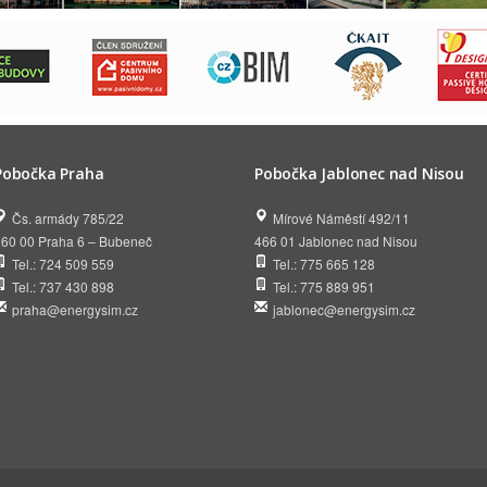
Pobočka Praha
Pobočka Jablonec nad Nisou
Čs. armády 785/22
Mírové Náměstí 492/11
160 00 Praha 6 – Bubeneč
466 01 Jablonec nad Nisou
Tel.: 724 509 559
Tel.: 775 665 128
Tel.: 737 430 898
Tel.: 775 889 951
praha@energysim.cz
jablonec@energysim.cz