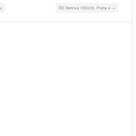
u
RD Herrova 1550/20, Praha 4
→