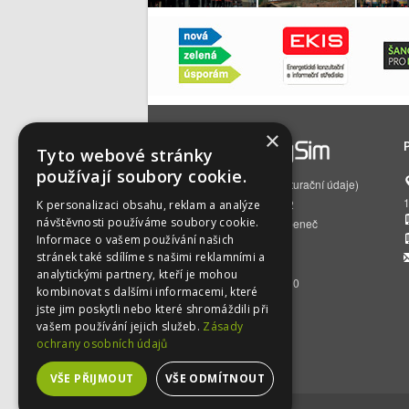
×
Tyto webové stránky
používají soubory cookie.
EnergySim s.r.o.
(fakturační údaje)
Čs. armády 785/22
K personalizaci obsahu, reklam a analýze
návštěvnosti používáme soubory cookie.
160 00 Praha 6 – Bubeneč
Informace o vašem používání našich
IČO:
01512129
stránek také sdílíme s našimi reklamními a
DIČ:
CZ01512129
analytickými partnery, kteří je mohou
BÚ:
2500392716/2010
kombinovat s dalšími informacemi, které
jste jim poskytli nebo které shromáždili při
vašem používání jejich služeb.
Zásady
ochrany osobních údajů
VŠE PŘIJMOUT
VŠE ODMÍTNOUT