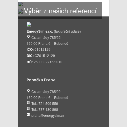
Výběr z našich referencí
EnergySim s.r.o.
(fakturační údaje)
Čs. armády 785/22
160 00 Praha 6 – Bubeneč
IČO:
01512129
DIČ:
CZ01512129
BÚ:
2500392716/2010
Pobočka Praha
Čs. armády 785/22
160 00 Praha 6 – Bubeneč
Tel.: 724 509 559
Tel.: 737 430 898
praha@energysim.cz