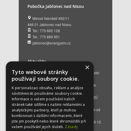
Pobočka Jablonec nad Nisou
Mírové Náměstí 492/11
466 01 Jablonec nad Nisou
Tel.: 775 665 128
Tel.: 775 889 951
jablonec@energysim.cz
Aktuality
×
Tyto webové stránky
Renovační pasy budov a dotační poradenství
používají soubory cookie.
12. 6. 2026
Přehled hlavních změn a nových podmínek
K personalizaci obsahu, reklam a analýze
NZÚ 2026
28. 5. 2026
návštěvnosti používáme soubory cookie.
Kompenzace za projektovou přípravu v NZÚ
Informace o vašem používání našich
2025
25. 3. 2026
stránek také sdílíme s našimi reklamními a
Novinky v programu Nová zelená úsporám od
analytickými partnery, kteří je mohou
roku 2026
16. 3. 2026
kombinovat s dalšími informacemi, které
jste jim poskytli nebo které shromáždili při
Bezplatné poradenství EKIS od 01.01.2026
12.
vašem používání jejich služeb.
Zásady
12. 2025