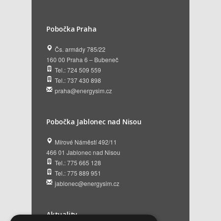
Pobočka Praha
Čs. armády 785/22
160 00 Praha 6 – Bubeneč
Tel.: 724 509 559
Tel.: 737 430 898
praha@energysim.cz
Pobočka Jablonec nad Nisou
Mírové Náměstí 492/11
466 01 Jablonec nad Nisou
Tel.: 775 665 128
Tel.: 775 889 951
jablonec@energysim.cz
Aktuality