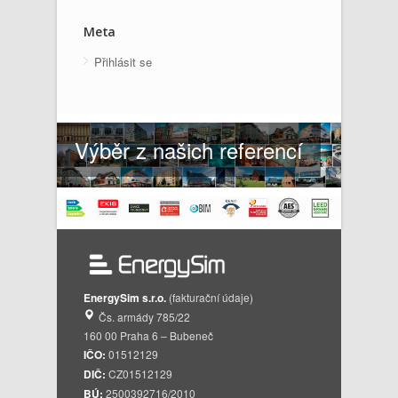
Meta
Přihlásit se
Výběr z našich referencí
EnergySim s.r.o.
(fakturační údaje)
Čs. armády 785/22
160 00 Praha 6 – Bubeneč
IČO:
01512129
DIČ:
CZ01512129
BÚ:
2500392716/2010