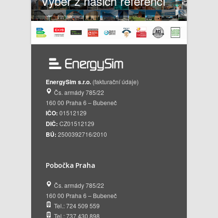
Výběr z našich referencí
EnergySim s.r.o.
(fakturační údaje)
Čs. armády 785/22
160 00 Praha 6 – Bubeneč
IČO:
01512129
DIČ:
CZ01512129
BÚ:
2500392716/2010
Pobočka Praha
Čs. armády 785/22
160 00 Praha 6 – Bubeneč
Tel.: 724 509 559
Tel.: 737 430 898