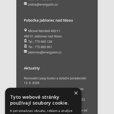
praha@energysim.cz
Pobočka Jablonec nad Nisou
Mírové Náměstí 492/11
466 01 Jablonec nad Nisou
Tel.: 775 665 128
Tel.: 775 889 951
jablonec@energysim.cz
Aktuality
Renovační pasy budov a dotační poradenství
12. 6. 2026
Přehled hlavních změn a nových podmínek
×
NZÚ 2026
28. 5. 2026
Tyto webové stránky
Kompenzace za projektovou přípravu v NZÚ
používají soubory cookie.
2025
25. 3. 2026
Novinky v programu Nová zelená úsporám od
K personalizaci obsahu, reklam a analýze