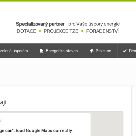
zelená úsporám
Energetika staveb
Projekce
Ren
aji
ge can't load Google Maps correctly.