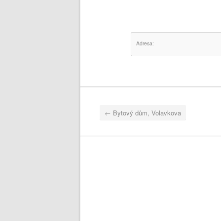
Adresa:
←
Bytový dům, Volavkova