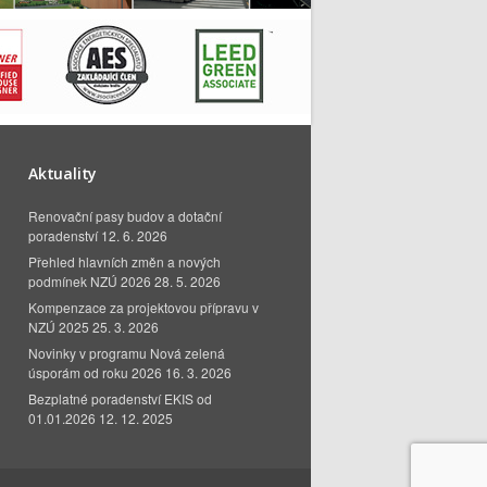
Aktuality
Renovační pasy budov a dotační
poradenství
12. 6. 2026
Přehled hlavních změn a nových
podmínek NZÚ 2026
28. 5. 2026
Kompenzace za projektovou přípravu v
NZÚ 2025
25. 3. 2026
Novinky v programu Nová zelená
úsporám od roku 2026
16. 3. 2026
Bezplatné poradenství EKIS od
01.01.2026
12. 12. 2025