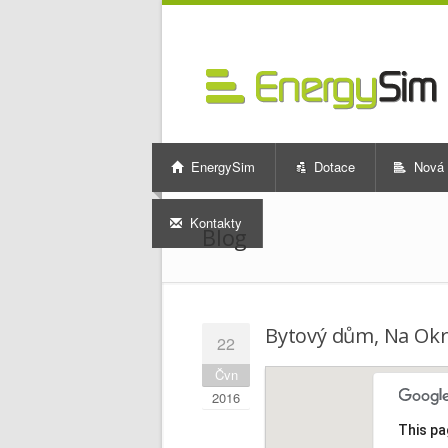
EnergySim
Dotace
Nová 
Kontakty
Blog
Bytový dům, Na Okr
22
Čvn
2016
This pa