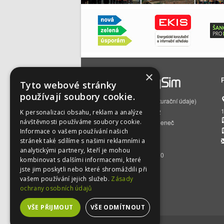
×
Tyto webové stránky
používají soubory cookie.
EnergySim s.r.o.
(fakturační údaje)
Čs. armády 785/22
K personalizaci obsahu, reklam a analýze
návštěvnosti používáme soubory cookie.
160 00 Praha 6 – Bubeneč
Informace o vašem používání našich
IČO:
01512129
stránek také sdílíme s našimi reklamními a
DIČ:
CZ01512129
analytickými partnery, kteří je mohou
BÚ:
2500392716/2010
kombinovat s dalšími informacemi, které
jste jim poskytli nebo které shromáždili při
vašem používání jejich služeb.
Zásady
ochrany osobních údajů
VŠE PŘIJMOUT
VŠE ODMÍTNOUT