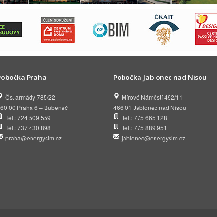
Pobočka Praha
Pobočka Jablonec nad Nisou
Čs. armády 785/22
Mírové Náměstí 492/11
160 00 Praha 6 – Bubeneč
466 01 Jablonec nad Nisou
Tel.: 724 509 559
Tel.: 775 665 128
Tel.: 737 430 898
Tel.: 775 889 951
praha@energysim.cz
jablonec@energysim.cz