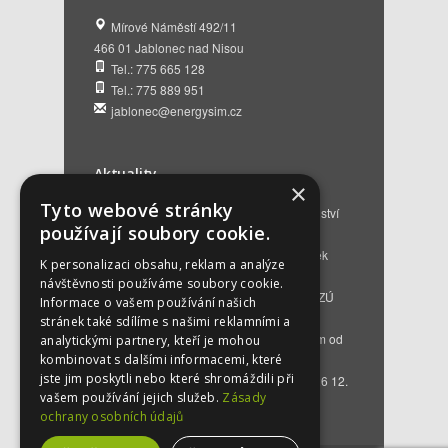
Mírové Náměstí 492/11
466 01 Jablonec nad Nisou
Tel.: 775 665 128
Tel.: 775 889 951
jablonec@energysim.cz
Aktuality
×
Tyto webové stránky
Renovační pasy budov a dotační poradenství
používají soubory cookie.
12. 6. 2026
Přehled hlavních změn a nových podmínek
K personalizaci obsahu, reklam a analýze
NZÚ 2026
28. 5. 2026
návštěvnosti používáme soubory cookie.
Kompenzace za projektovou přípravu v NZÚ
Informace o vašem používání našich
2025
25. 3. 2026
stránek také sdílíme s našimi reklamními a
Novinky v programu Nová zelená úsporám od
analytickými partnery, kteří je mohou
roku 2026
16. 3. 2026
kombinovat s dalšími informacemi, které
jste jim poskytli nebo které shromáždili při
Bezplatné poradenství EKIS od 01.01.2026
12.
vašem používání jejich služeb.
Zásady
12. 2025
ochrany osobních údajů