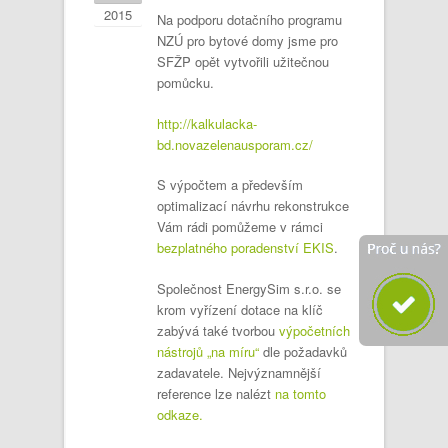
2015
Na podporu dotačního programu
NZÚ pro bytové domy jsme pro
SFŽP opět vytvořili užitečnou
pomůcku.
http://kalkulacka-
bd.novazelenausporam.cz/
S výpočtem a především
optimalizací návrhu rekonstrukce
Vám rádi pomůžeme v rámci
bezplatného poradenství EKIS
.
Společnost EnergySim s.r.o. se
krom vyřízení dotace na klíč
zabývá také tvorbou
výpočetních
nástrojů „na míru“
dle požadavků
zadavatele. Nejvýznamnější
reference lze nalézt
na tomto
odkaze.