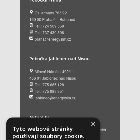
Čs. armády 785/22
160 00 Praha 6 – Bubeneč
Tel.: 724 509 559
Tel.: 737 430 898
praha@energysim.cz
Pobočka Jablonec nad Nisou
Mírové Náměstí 492/11
466 01 Jablonec nad Nisou
Tel.: 775 665 128
Tel.: 775 889 951
jablonec@energysim.cz
Aktuality
×
Tyto webové stránky
Renovační pasy budov a dotační poradenství
používají soubory cookie.
12. 6. 2026