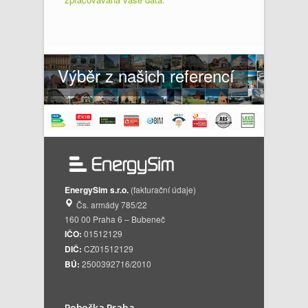
Výběr z našich referencí
EnergySim s.r.o.
(fakturační údaje)
Čs. armády 785/22
160 00 Praha 6 – Bubeneč
IČO:
01512129
DIČ:
CZ01512129
BÚ:
2500392716/2010
Pobočka Praha