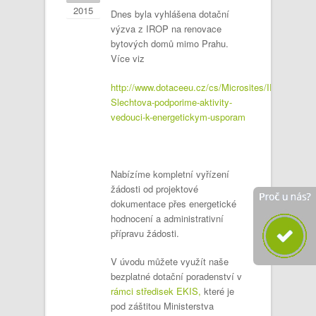
2015
Dnes byla vyhlášena dotační
výzva z IROP na renovace
bytových domů mimo Prahu.
Více viz
http://www.dotaceeu.cz/cs/Microsites/IROP/Novin
Slechtova-podporime-aktivity-
vedouci-k-energetickym-usporam
Nabízíme kompletní vyřízení
žádosti od projektové
dokumentace přes energetické
hodnocení a administrativní
přípravu žádosti.
V úvodu můžete využít naše
bezplatné dotační poradenství v
rámci středisek EKIS,
které je
pod záštitou Ministerstva