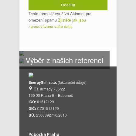
Tento formulář využívá Akismet pro
omezení spamu
Zjistěte jak jsou
zpracovávána vaše data.
Výběr z našich referencí
EnergySim s.r.o.
(fakturační údaje)
Čs. armády 785/22
160 00 Praha 6 – Bubeneč
IČO:
01512129
DIČ:
CZ01512129
BÚ:
2500392716/2010
Pobočka Praha