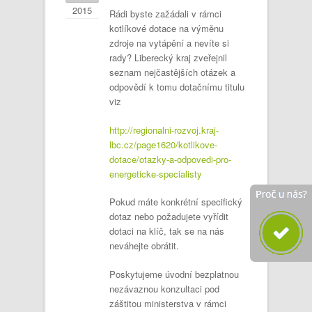
2015
Rádi byste zažádali v rámci
kotlíkové dotace na výměnu
zdroje na vytápění a nevíte si
rady? Liberecký kraj zveřejnil
seznam nejčastějších otázek a
odpovědí k tomu dotačnímu titulu
viz
http://regionalni-rozvoj.kraj-
lbc.cz/page1620/kotlikove-
dotace/otazky-a-odpovedi-pro-
energeticke-specialisty
Pokud máte konkrétní specifický
dotaz nebo požadujete vyřídit
dotaci na klíč, tak se na nás
neváhejte obrátit.
Poskytujeme úvodní bezplatnou
nezávaznou konzultaci pod
záštitou ministerstva v rámci