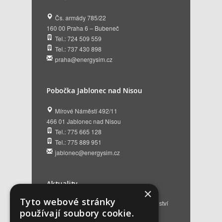
Čs. armády 785/22
160 00 Praha 6 – Bubeneč
Tel.: 724 509 559
Tel.: 737 430 898
praha@energysim.cz
Pobočka Jablonec nad Nisou
Mírové Náměstí 492/11
466 01 Jablonec nad Nisou
Tel.: 775 665 128
Tel.: 775 889 951
jablonec@energysim.cz
Aktuality
×
Tyto webové stránky
Renovační pasy budov a dotační poradenství
používají soubory cookie.
12. 6. 2026