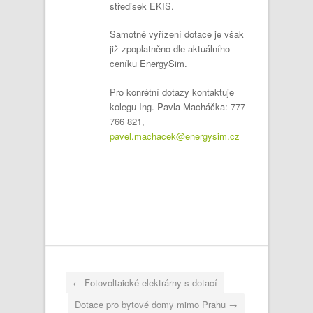
středisek EKIS.
Samotné vyřízení dotace je však
již zpoplatněno dle aktuálního
ceníku EnergySim.
Pro konrétní dotazy kontaktuje
kolegu Ing. Pavla Macháčka: 777
766 821,
pavel.machacek@energysim.cz
←
Fotovoltaické elektrárny s dotací
Dotace pro bytové domy mimo Prahu
→