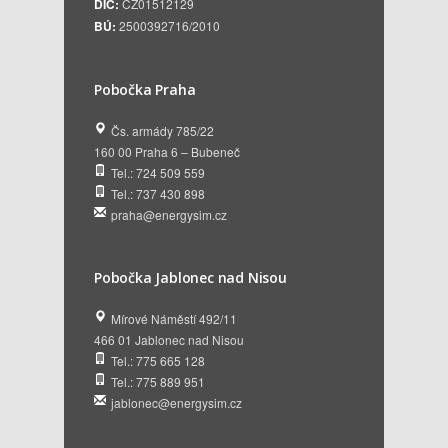
DIČ:
CZ01512129
BÚ:
2500392716/2010
Pobočka Praha
Čs. armády 785/22
160 00 Praha 6 – Bubeneč
Tel.: 724 509 559
Tel.: 737 430 898
praha@energysim.cz
Pobočka Jablonec nad Nisou
Mírové Náměstí 492/11
466 01 Jablonec nad Nisou
Tel.: 775 665 128
Tel.: 775 889 951
jablonec@energysim.cz