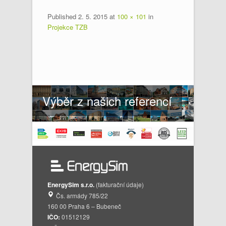
Published
2. 5. 2015
at
100 × 101
in
Projekce TZB
Výběr z našich referencí
EnergySim s.r.o.
(fakturační údaje)
Čs. armády 785/22
160 00 Praha 6 – Bubeneč
IČO:
01512129