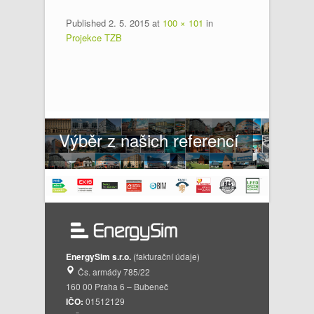
Published
2. 5. 2015
at
100 × 101
in
Projekce TZB
Výběr z našich referencí
EnergySim s.r.o.
(fakturační údaje)
Čs. armády 785/22
160 00 Praha 6 – Bubeneč
IČO:
01512129