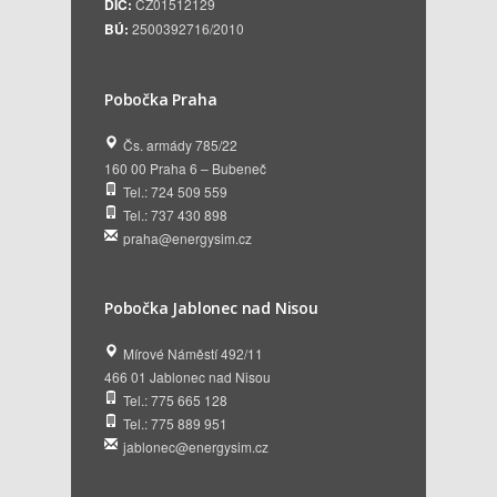
DIČ:
CZ01512129
BÚ:
2500392716/2010
Pobočka Praha
Čs. armády 785/22
160 00 Praha 6 – Bubeneč
Tel.: 724 509 559
Tel.: 737 430 898
praha@energysim.cz
Pobočka Jablonec nad Nisou
Mírové Náměstí 492/11
466 01 Jablonec nad Nisou
Tel.: 775 665 128
Tel.: 775 889 951
jablonec@energysim.cz