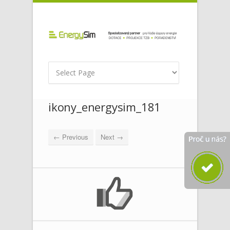
ikony_energysim_181
← Previous
Next →