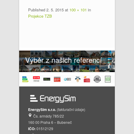
Published
2. 5. 2015
at
100 × 101
in
Projekce TZB
Výběr z našich referencí
EnergySim s.r.o.
(fakturační údaje)
Čs. armády 785/22
160 00 Praha 6 – Bubeneč
IČO:
01512129