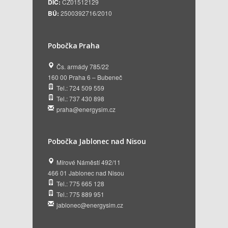
DIČ:
CZ01512129
BÚ:
2500392716/2010
Pobočka Praha
Čs. armády 785/22
160 00 Praha 6 – Bubeneč
Tel.: 724 509 559
Tel.: 737 430 898
praha@energysim.cz
Pobočka Jablonec nad Nisou
Mírové Náměstí 492/11
466 01 Jablonec nad Nisou
Tel.: 775 665 128
Tel.: 775 889 951
jablonec@energysim.cz