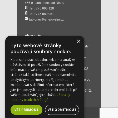
466 01 Jablonec nad Nisou
Tel.: 775 665 128
Tel.: 775 889 951
jablonec@energysim.cz
Aktuality
×
Tyto webové stránky
Renovační pasy budov a dotační poradenství
používají soubory cookie.
12. 6. 2026
Přehled hlavních změn a nových podmínek
K personalizaci obsahu, reklam a analýze
NZÚ 2026
28. 5. 2026
návštěvnosti používáme soubory cookie.
Kompenzace za projektovou přípravu v NZÚ
Informace o vašem používání našich
2025
25. 3. 2026
stránek také sdílíme s našimi reklamními a
Novinky v programu Nová zelená úsporám od
analytickými partnery, kteří je mohou
roku 2026
16. 3. 2026
kombinovat s dalšími informacemi, které
jste jim poskytli nebo které shromáždili při
Bezplatné poradenství EKIS od 01.01.2026
12.
vašem používání jejich služeb.
Zásady
12. 2025
ochrany osobních údajů
VŠE PŘIJMOUT
VŠE ODMÍTNOUT
©
2026
by
energysim.cz
. Created by