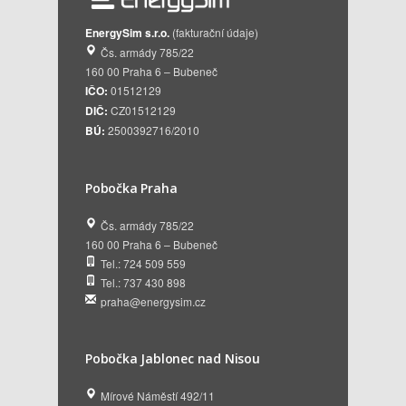
EnergySim s.r.o.
(fakturační údaje)
Čs. armády 785/22
160 00 Praha 6 – Bubeneč
IČO:
01512129
DIČ:
CZ01512129
BÚ:
2500392716/2010
Pobočka Praha
Čs. armády 785/22
160 00 Praha 6 – Bubeneč
Tel.: 724 509 559
Tel.: 737 430 898
praha@energysim.cz
Pobočka Jablonec nad Nisou
Mírové Náměstí 492/11