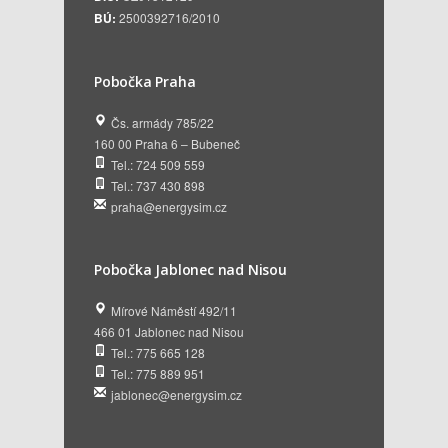
BÚ:
2500392716/2010
Pobočka Praha
Čs. armády 785/22
160 00 Praha 6 – Bubeneč
Tel.: 724 509 559
Tel.: 737 430 898
praha@energysim.cz
Pobočka Jablonec nad Nisou
Mírové Náměstí 492/11
466 01 Jablonec nad Nisou
Tel.: 775 665 128
Tel.: 775 889 951
jablonec@energysim.cz