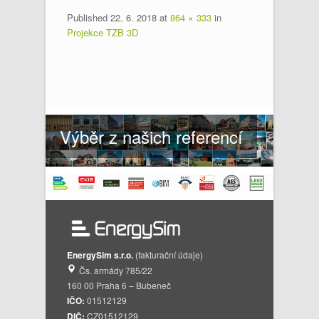
Published
22. 6. 2018
at
864 × 333
in
Projekce TZB 3D
Výběr z našich referencí
EnergySim s.r.o.
(fakturační údaje)
Čs. armády 785/22
160 00 Praha 6 – Bubeneč
IČO:
01512129
DIČ:
CZ01512129