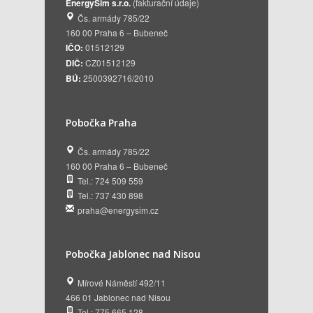
EnergySim s.r.o.
(fakturační údaje)
Čs. armády 785/22
160 00 Praha 6 – Bubeneč
IČO:
01512129
DIČ:
CZ01512129
BÚ:
2500392716/2010
Pobočka Praha
Čs. armády 785/22
160 00 Praha 6 – Bubeneč
Tel.: 724 509 559
Tel.: 737 430 898
praha@energysim.cz
Pobočka Jablonec nad Nisou
Mírové Náměstí 492/11
466 01 Jablonec nad Nisou
Tel.: 775 665 128