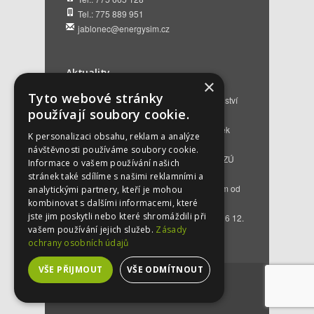
Tel.: 775 889 951
jablonec@energysim.cz
Aktuality
×
Tyto webové stránky
Renovační pasy budov a dotační poradenství
používají soubory cookie.
12. 6. 2026
Přehled hlavních změn a nových podmínek
K personalizaci obsahu, reklam a analýze
NZÚ 2026
28. 5. 2026
návštěvnosti používáme soubory cookie.
Kompenzace za projektovou přípravu v NZÚ
Informace o vašem používání našich
2025
25. 3. 2026
stránek také sdílíme s našimi reklamními a
Novinky v programu Nová zelená úsporám od
analytickými partnery, kteří je mohou
roku 2026
16. 3. 2026
kombinovat s dalšími informacemi, které
jste jim poskytli nebo které shromáždili při
Bezplatné poradenství EKIS od 01.01.2026
12.
vašem používání jejich služeb.
Zásady
12. 2025
ochrany osobních údajů
VŠE PŘIJMOUT
VŠE ODMÍTNOUT
©
2026
by
energysim.cz
. Created by
ngstranky.cz