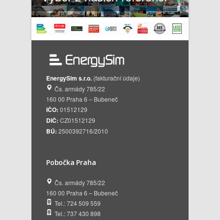
EnergySim s.r.o.
(fakturační údaje)
Čs. armády 785/22
160 00 Praha 6 – Bubeneč
IČO:
01512129
DIČ:
CZ01512129
BÚ:
2500392716/2010
Pobočka Praha
Čs. armády 785/22
160 00 Praha 6 – Bubeneč
Tel.: 724 509 559
Tel.: 737 430 898