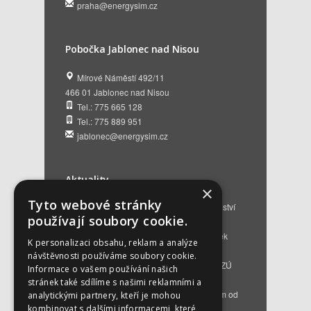
praha@energysim.cz
Pobočka Jablonec nad Nisou
Mírové Náměstí 492/11
466 01 Jablonec nad Nisou
Tel.: 775 665 128
Tel.: 775 889 951
jablonec@energysim.cz
Aktuality
×
Tyto webové stránky
Renovační pasy budov a dotační poradenství
používají soubory cookie.
12. 6. 2026
Přehled hlavních změn a nových podmínek
K personalizaci obsahu, reklam a analýze
NZÚ 2026
28. 5. 2026
návštěvnosti používáme soubory cookie.
Kompenzace za projektovou přípravu v NZÚ
Informace o vašem používání našich
2025
25. 3. 2026
stránek také sdílíme s našimi reklamními a
Novinky v programu Nová zelená úsporám od
analytickými partnery, kteří je mohou
roku 2026
16. 3. 2026
kombinovat s dalšími informacemi, které