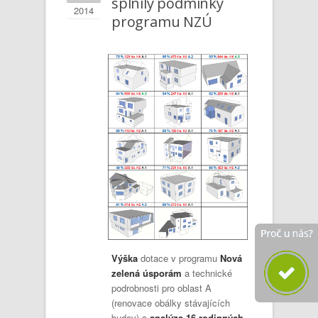
splnily podmínky
2014
programu NZÚ
Výška
dotace v programu
Nová
zelená úsporám
a technické
podrobnosti pro oblast A
(renovace obálky stávajících
budov) a
analýza 16 rodinných