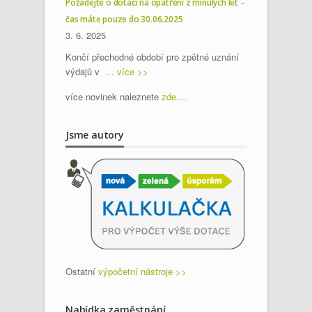
Požádejte o dotaci na opatření z minulých let –
čas máte pouze do 30.06.2025
3. 6. 2025
Končí přechodné období pro zpětné uznání
výdajů v
... více >>
více novinek naleznete
zde....
Jsme autory
Ostatní
výpočetní nástroje >>
Nabídka zaměstnání