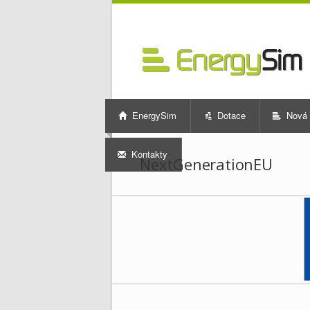
EnergySim
Dotace
Nová 
Kontakty
NextGenerationEU