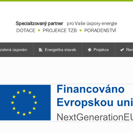
zelená úsporám
Energetika staveb
Projekce
Ren