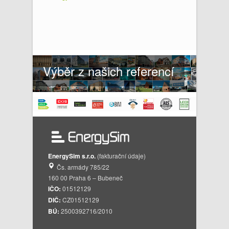
Výběr z našich referencí
EnergySim s.r.o.
(fakturační údaje)
Čs. armády 785/22
160 00 Praha 6 – Bubeneč
IČO:
01512129
DIČ:
CZ01512129
BÚ:
2500392716/2010