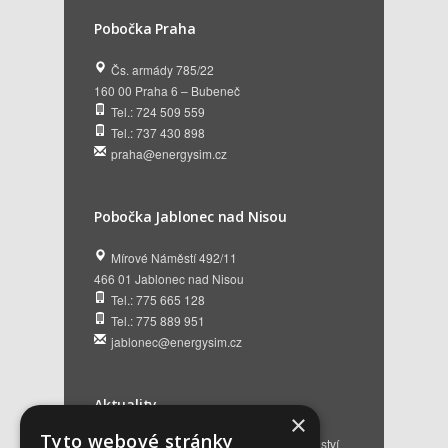
Pobočka Praha
Čs. armády 785/22
160 00 Praha 6 – Bubeneč
Tel.: 724 509 559
Tel.: 737 430 898
praha@energysim.cz
Pobočka Jablonec nad Nisou
Mírové Náměstí 492/11
466 01 Jablonec nad Nisou
Tel.: 775 665 128
Tel.: 775 889 951
jablonec@energysim.cz
Aktuality
×
Tyto webové stránky
Renovační pasy budov a dotační poradenství