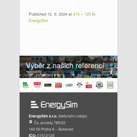
Published
12. 6. 2024
at
474 × 125
in
EnergySim
Výběr z našich referencí
EnergySim s.r.o.
(fakturační údaje)
Čs. armády 785/22
160 00 Praha 6 – Bubeneč
IČO:
01512129