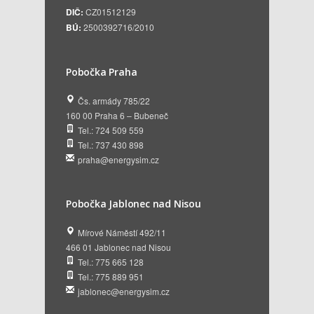
DIČ:
CZ01512129
BÚ:
2500392716/2010
Pobočka Praha
Čs. armády 785/22
160 00 Praha 6 – Bubeneč
Tel.: 724 509 559
Tel.: 737 430 898
praha@energysim.cz
Pobočka Jablonec nad Nisou
Mírové Náměstí 492/11
466 01 Jablonec nad Nisou
Tel.: 775 665 128
Tel.: 775 889 951
jablonec@energysim.cz