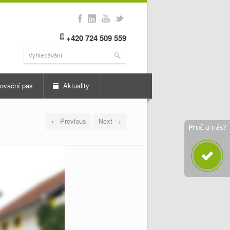
+420 724 509 559
ovační pas
Aktuality
← Previous
Next →