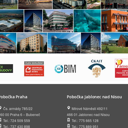
Pobočka Praha
Pobočka Jablonec nad Nisou
Čs. armády 785/22
Mírové Náměstí 492/11
160 00 Praha 6 – Bubeneč
466 01 Jablonec nad Nisou
Tel.: 724 509 559
Tel.: 775 665 128
Tel.: 737 430 898
Tel.: 775 889 951