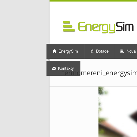
EnergySim
Dotace
Nová 
Kontakty
termomereni_energysi