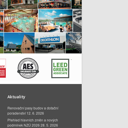
Aktuality
Renovační pasy budov a dotační
poradenství
12. 6. 2026
Přehled hlavních změn a nových
podmínek NZÚ 2026
28. 5. 2026