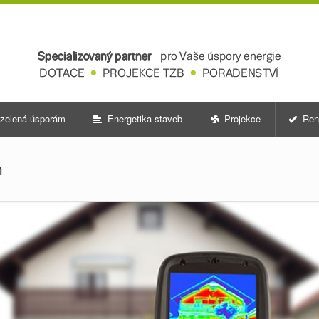
zelená úsporám
Energetika staveb
Projekce
Ren
m