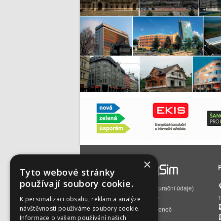
×
Tyto webové stránky
používají soubory cookie.
EnergySim s.r.o.
(fakturační údaje)
Čs. armády 785/22
K personalizaci obsahu, reklam a analýze
návštěvnosti používáme soubory cookie.
160 00 Praha 6 – Bubeneč
Informace o vašem používání našich
IČO:
01512129