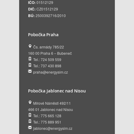
IČO:
01512129
DIČ:
CZ01512129
BÚ:
2500392716/2010
Pobočka Praha
Čs. armády 785/22
160 00 Praha 6 – Bubeneč
Tel.: 724 509 559
Tel.: 737 430 898
praha@energysim.cz
Pobočka Jablonec nad Nisou
Mírové Náměstí 492/11
466 01 Jablonec nad Nisou
Tel.: 775 665 128
Tel.: 775 889 951
jablonec@energysim.cz