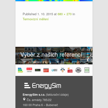
Published
1. 10. 2015
at
680 × 270
in
Termovizní měření
Výběr z našich referencí
EnergySim s.r.o.
(fakturační údaje)
Čs. armády 785/22
160 00 Praha 6 – Bubeneč