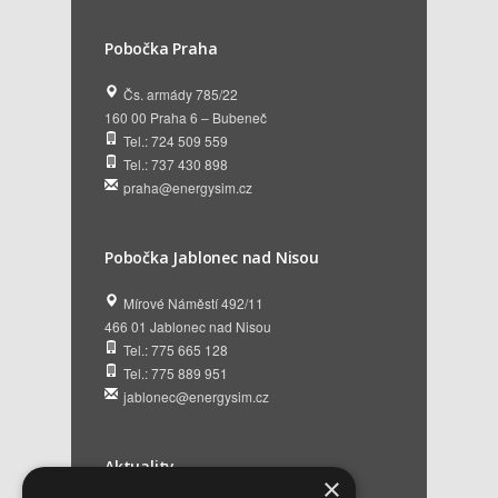
Pobočka Praha
Čs. armády 785/22
160 00 Praha 6 – Bubeneč
Tel.: 724 509 559
Tel.: 737 430 898
praha@energysim.cz
Pobočka Jablonec nad Nisou
Mírové Náměstí 492/11
466 01 Jablonec nad Nisou
Tel.: 775 665 128
Tel.: 775 889 951
jablonec@energysim.cz
Aktuality
×