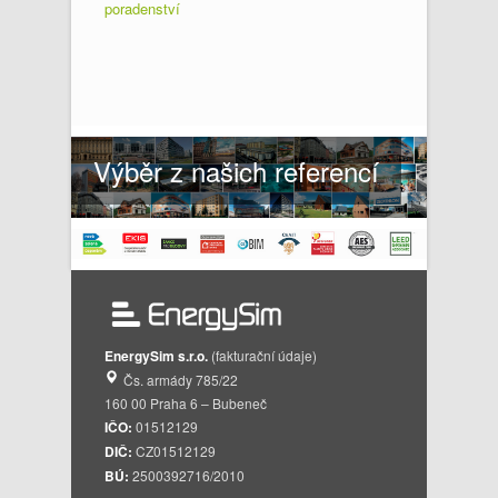
poradenství
Výběr z našich referencí
EnergySim s.r.o.
(fakturační údaje)
Čs. armády 785/22
160 00 Praha 6 – Bubeneč
IČO:
01512129
DIČ:
CZ01512129
BÚ:
2500392716/2010