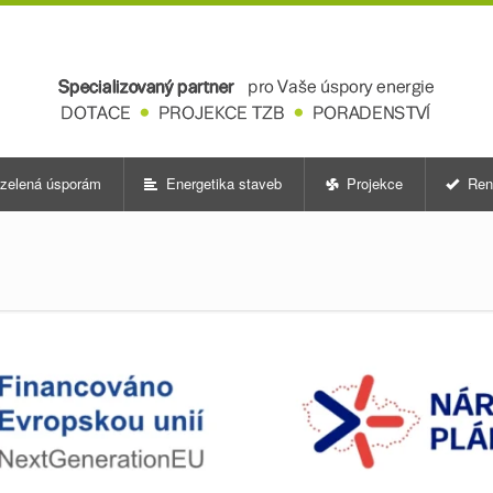
zelená úsporám
Energetika staveb
Projekce
Ren