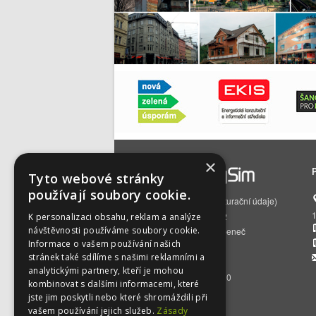
×
Tyto webové stránky
používají soubory cookie.
EnergySim s.r.o.
(fakturační údaje)
Čs. armády 785/22
K personalizaci obsahu, reklam a analýze
návštěvnosti používáme soubory cookie.
160 00 Praha 6 – Bubeneč
Informace o vašem používání našich
IČO:
01512129
stránek také sdílíme s našimi reklamními a
DIČ:
CZ01512129
analytickými partnery, kteří je mohou
BÚ:
2500392716/2010
kombinovat s dalšími informacemi, které
jste jim poskytli nebo které shromáždili při
vašem používání jejich služeb.
Zásady