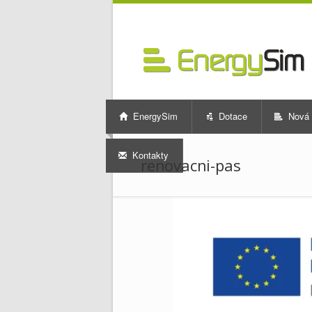
EnergySim
Dotace
Nová 
Kontakty
renovacni-pas