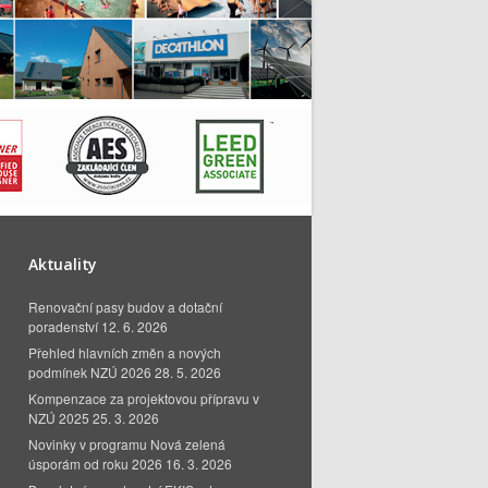
Aktuality
Renovační pasy budov a dotační
poradenství
12. 6. 2026
Přehled hlavních změn a nových
podmínek NZÚ 2026
28. 5. 2026
Kompenzace za projektovou přípravu v
NZÚ 2025
25. 3. 2026
Novinky v programu Nová zelená
úsporám od roku 2026
16. 3. 2026