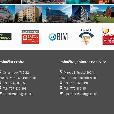
Pobočka Praha
Pobočka Jablonec nad Nisou
Čs. armády 785/22
Mírové Náměstí 492/11
160 00 Praha 6 – Bubeneč
466 01 Jablonec nad Nisou
Tel.: 724 509 559
Tel.: 775 665 128
Tel.: 737 430 898
Tel.: 775 889 951
praha@energysim.cz
jablonec@energysim.cz