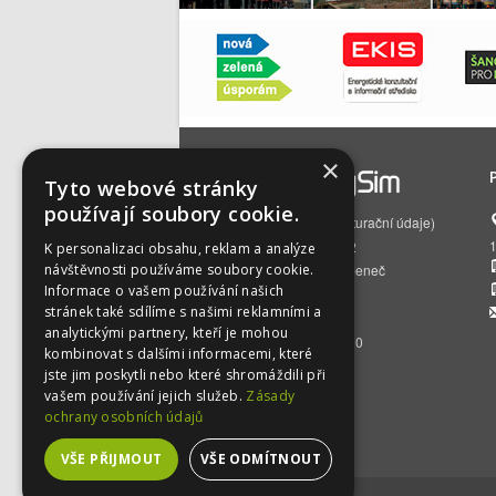
×
Tyto webové stránky
používají soubory cookie.
EnergySim s.r.o.
(fakturační údaje)
Čs. armády 785/22
K personalizaci obsahu, reklam a analýze
návštěvnosti používáme soubory cookie.
160 00 Praha 6 – Bubeneč
Informace o vašem používání našich
IČO:
01512129
stránek také sdílíme s našimi reklamními a
DIČ:
CZ01512129
analytickými partnery, kteří je mohou
BÚ:
2500392716/2010
kombinovat s dalšími informacemi, které
jste jim poskytli nebo které shromáždili při
vašem používání jejich služeb.
Zásady
ochrany osobních údajů
VŠE PŘIJMOUT
VŠE ODMÍTNOUT