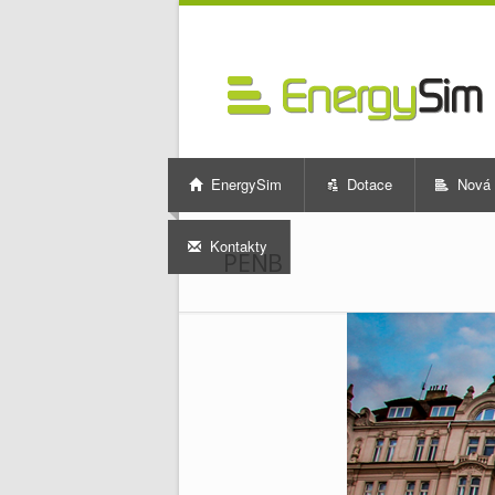
EnergySim
Dotace
Nová 
Kontakty
PENB