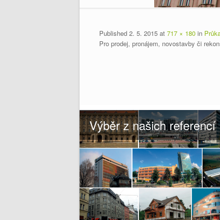
Published
2. 5. 2015
at
717 × 180
in
Průka
Pro prodej, pronájem, novostavby či rek
Výběr z našich referencí