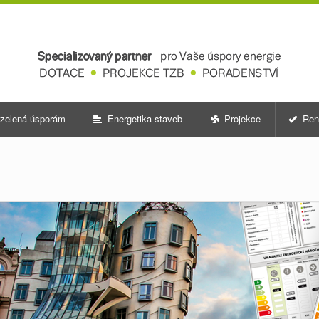
zelená úsporám
Energetika staveb
Projekce
Ren