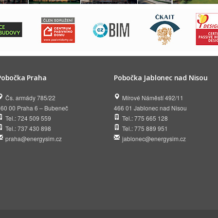
Pobočka Praha
Pobočka Jablonec nad Nisou
Čs. armády 785/22
Mírové Náměstí 492/11
160 00 Praha 6 – Bubeneč
466 01 Jablonec nad Nisou
Tel.: 724 509 559
Tel.: 775 665 128
Tel.: 737 430 898
Tel.: 775 889 951
praha@energysim.cz
jablonec@energysim.cz