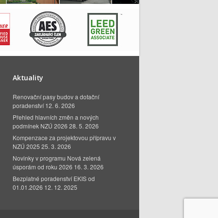
Aktuality
Renovační pasy budov a dotační
poradenství
12. 6. 2026
Přehled hlavních změn a nových
podmínek NZÚ 2026
28. 5. 2026
Kompenzace za projektovou přípravu v
NZÚ 2025
25. 3. 2026
Novinky v programu Nová zelená
úsporám od roku 2026
16. 3. 2026
Bezplatné poradenství EKIS od
01.01.2026
12. 12. 2025