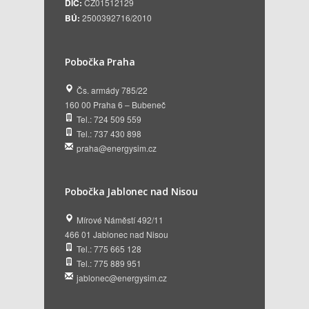
DIČ:
CZ01512129
BÚ:
2500392716/2010
Pobočka Praha
Čs. armády 785/22
160 00 Praha 6 – Bubeneč
Tel.: 724 509 559
Tel.: 737 430 898
praha@energysim.cz
Pobočka Jablonec nad Nisou
Mírové Náměstí 492/11
466 01 Jablonec nad Nisou
Tel.: 775 665 128
Tel.: 775 889 951
jablonec@energysim.cz