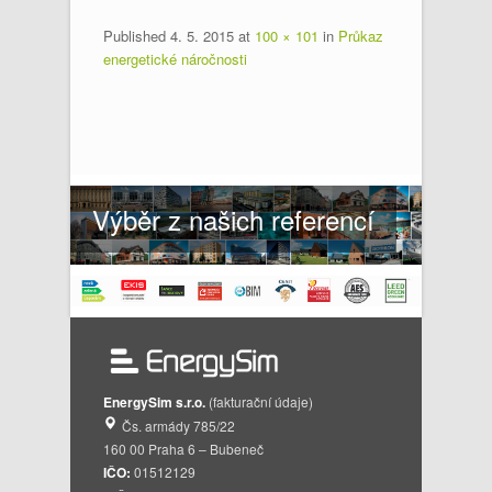
Published
4. 5. 2015
at
100 × 101
in
Průkaz
energetické náročnosti
Výběr z našich referencí
EnergySim s.r.o.
(fakturační údaje)
Čs. armády 785/22
160 00 Praha 6 – Bubeneč
IČO:
01512129