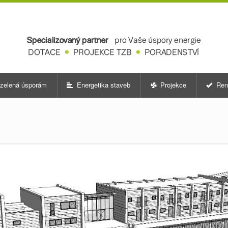
zelená úsporám
Energetika staveb
Projekce
Ren