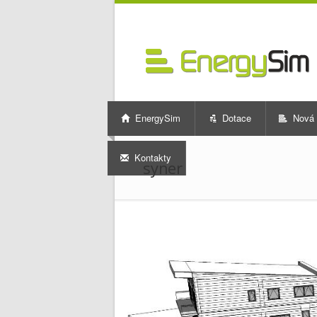
EnergySim
Dotace
Nová 
Kontakty
syner