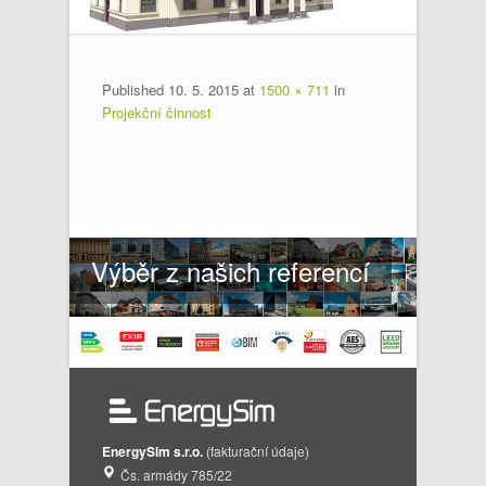
Published
10. 5. 2015
at
1500 × 711
in
Projekční činnost
Výběr z našich referencí
EnergySim s.r.o.
(fakturační údaje)
Čs. armády 785/22