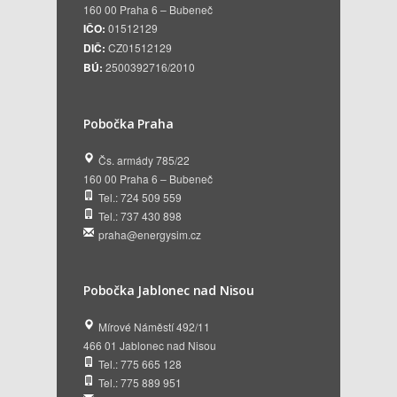
160 00 Praha 6 – Bubeneč
IČO:
01512129
DIČ:
CZ01512129
BÚ:
2500392716/2010
Pobočka Praha
Čs. armády 785/22
160 00 Praha 6 – Bubeneč
Tel.: 724 509 559
Tel.: 737 430 898
praha@energysim.cz
Pobočka Jablonec nad Nisou
Mírové Náměstí 492/11
466 01 Jablonec nad Nisou
Tel.: 775 665 128
Tel.: 775 889 951