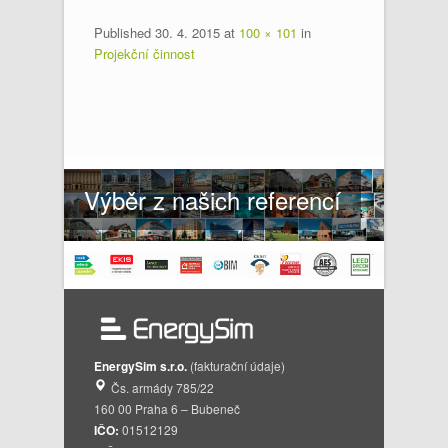
Published
30. 4. 2015
at
100 × 101
in
Projekční činnost
Výběr z našich referencí
EnergySim s.r.o.
(fakturační údaje)
Čs. armády 785/22
160 00 Praha 6 – Bubeneč
IČO:
01512129