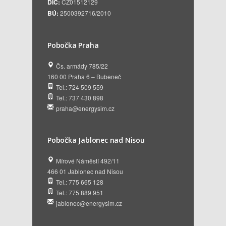
DIČ:
CZ01512129
BÚ:
2500392716/2010
Pobočka Praha
Čs. armády 785/22
160 00 Praha 6 – Bubeneč
Tel.: 724 509 559
Tel.: 737 430 898
praha@energysim.cz
Pobočka Jablonec nad Nisou
Mírové Náměstí 492/11
466 01 Jablonec nad Nisou
Tel.: 775 665 128
Tel.: 775 889 951
jablonec@energysim.cz