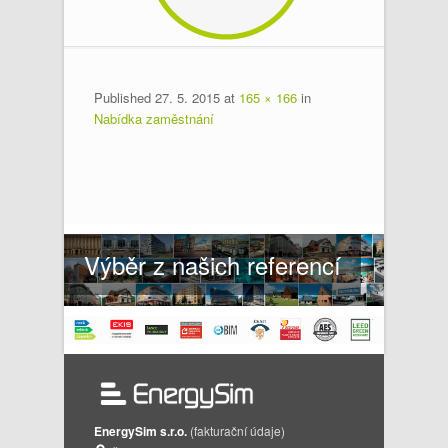
Published
27. 5. 2015
at
165 × 166
in
Nabídka zaměstnání
Výběr z našich referencí
EnergySim s.r.o.
(fakturační údaje)