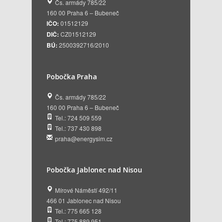
Čs. armády 785/22
160 00 Praha 6 – Bubeneč
IČO:
01512129
DIČ:
CZ01512129
BÚ:
2500392716/2010
Pobočka Praha
Čs. armády 785/22
160 00 Praha 6 – Bubeneč
Tel.: 724 509 559
Tel.: 737 430 898
praha@energysim.cz
Pobočka Jablonec nad Nisou
Mírové Náměstí 492/11
466 01 Jablonec nad Nisou
Tel.: 775 665 128
Tel.: 775 889 951