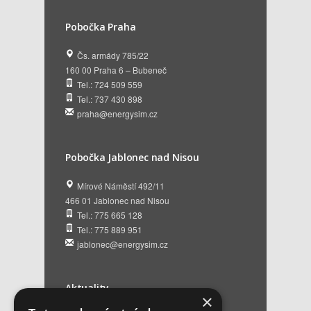
Pobočka Praha
Čs. armády 785/22
160 00 Praha 6 – Bubeneč
Tel.: 724 509 559
Tel.: 737 430 898
praha@energysim.cz
Pobočka Jablonec nad Nisou
Mírové Náměstí 492/11
466 01 Jablonec nad Nisou
Tel.: 775 665 128
Tel.: 775 889 951
jablonec@energysim.cz
Aktuality
×