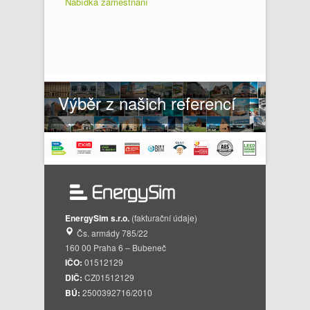
Nabídka zaměstnání
Výběr z našich referencí
EnergySim s.r.o.
(fakturační údaje)
Čs. armády 785/22
160 00 Praha 6 – Bubeneč
IČO:
01512129
DIČ:
CZ01512129
BÚ:
2500392716/2010