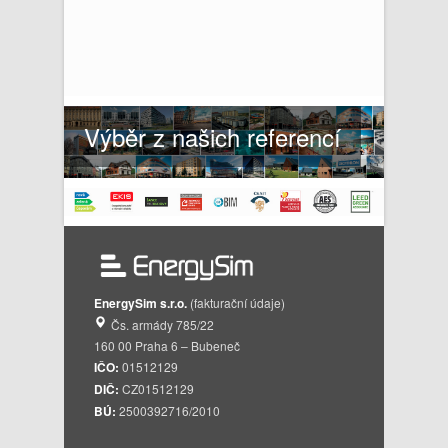
Výběr z našich referencí
EnergySim s.r.o.
(fakturační údaje)
Čs. armády 785/22
160 00 Praha 6 – Bubeneč
IČO:
01512129
DIČ:
CZ01512129
BÚ:
2500392716/2010