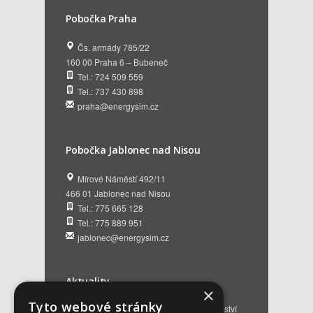
Pobočka Praha
Čs. armády 785/22
160 00 Praha 6 – Bubeneč
Tel.: 724 509 559
Tel.: 737 430 898
praha@energysim.cz
Pobočka Jablonec nad Nisou
Mírové Náměstí 492/11
466 01 Jablonec nad Nisou
Tel.: 775 665 128
Tel.: 775 889 951
jablonec@energysim.cz
Aktuality
×
Tyto webové stránky
Renovační pasy budov a dotační poradenství