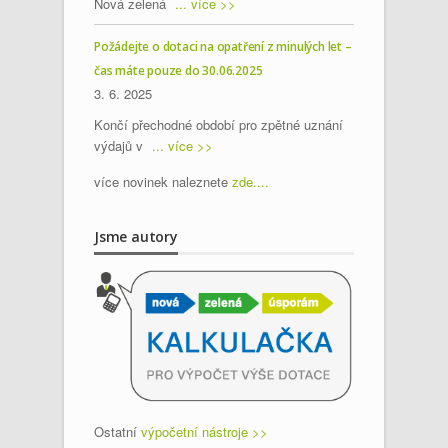
Nová zelená
... více >>
Požádejte o dotaci na opatření z minulých let –
čas máte pouze do 30.06.2025
3. 6. 2025
Končí přechodné období pro zpětné uznání
výdajů v
... více >>
více novinek naleznete
zde....
Jsme autory
Ostatní
výpočetní nástroje >>