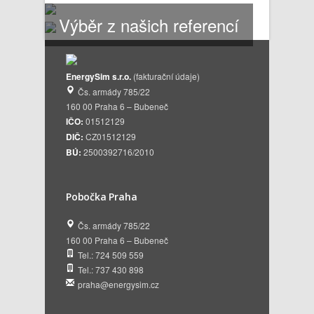
Výběr z našich referencí
EnergySim s.r.o.
(fakturační údaje)
Čs. armády 785/22
160 00 Praha 6 – Bubeneč
IČO:
01512129
DIČ:
CZ01512129
BÚ:
2500392716/2010
Pobočka Praha
Čs. armády 785/22
160 00 Praha 6 – Bubeneč
Tel.: 724 509 559
Tel.: 737 430 898
praha@energysim.cz