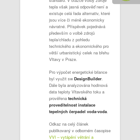
standard. V otázce volby zdroje
tepla však jasná odpověď není a
existuje celá řada alternativ, které
jsou více či méně ekonomicky
návratné. Příspěvek pojednává
především o volbě zdrojů
tepla/chladu z pohledu
technického a ekonomického pro
větší urbanistický celek na břehu
Vltavy v Praze.
Pro výpočet energetické bilance
byl využit sw
DesignBuilder
.
Dále byla analyzována hodinová
data teploty Vltavského toku a
prověřena
technická
proveditelnost instalace
tepelných čerpadel voda-voda
.
Odkaz na celý článek
publikovaný v odborném časopise
VVI – vytápění větrání a